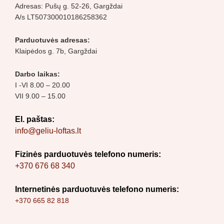
Adresas: Pušų g. 52-26, Gargždai
A/s LT507300010186258362
Parduotuvės adresas:
Klaipėdos g. 7b, Gargždai
Darbo laikas:
I -VI 8.00 – 20.00
VII 9.00 – 15.00
El. paštas:
info@geliu-loftas.lt
Fizinės parduotuvės telefono numeris:
+370 676 68 340
Internetinės parduotuvės telefono numeris:
+370 665 82 818