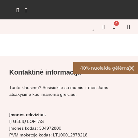
Pereiti
prie
turinio
0
Cart
GĖL
GĖL
KŪRY
ŠVEN
GĖL
-10% nuolaida gėlėms
Kontaktinė informacija
Turite klausimų? Susisiekite su mumis ir mes Jums
atsakysime kuo įmanoma greičiau.
Įmonės rekvizitai:
IĮ GĖLIŲ LOFTAS
Įmonės kodas: 304972800
PVM mokėtojo kodas: LT100012878218