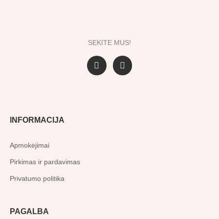
SEKITE MUS!
F
I
a
n
c
s
e
t
b
a
o
g
o
r
INFORMACIJA
k
a
-
m
f
Apmokėjimai
Pirkimas ir pardavimas
Privatumo politika
PAGALBA