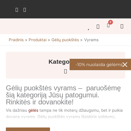
Pereiti
prie
turinio
0
Cart
GĖL
GĖL
KŪRY
ŠVEN
GĖL
Pradinis
Produktai
Gėlių puokštės
Vyrams
Kategorijos
-10% nuolaida gėlėms
Gėlių puokštės vyrams – paruošėmę
šią kategoriją Jūsų patogumui.
Rinkitės ir dovanokite!
Vis dažniau
gėlės
tampa ne tik moterų džiaugsmu, bet ir puikia
dovana vyrams. Gėlių puokštės vyrams išsiskiria solidumu,
elegancija ir unikaliu dizainu, atspindinčiu vyrišką stilių. Jos gali
būti minimalistinės, ryškios ar modernios – priklausomai nuo