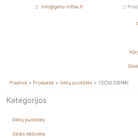
Pereiti
info@geliu-loftas.lt
Prisi
prie
turinio
Kūr
Gėlė
Pradinis
Produktai
Gėlių puokštės
TĖČIO DIENAI
Kategorijos
Gėlių puokštės
Gėlės dėžutėje