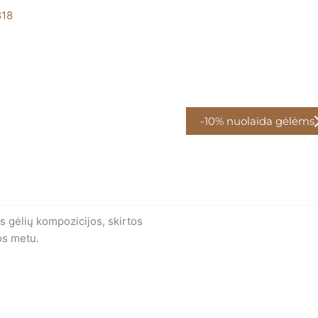
818
-10% nuolaida gėlėms
ės gėlių kompozicijos, skirtos
gos metu.