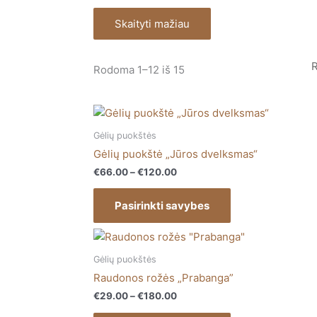
Skaityti mažiau
Rūšiuojama
pagal
Rodoma 1–12 iš 15
naujausią
Price
This
range:
product
€66.00
Gėlių puokštės
has
through
Gėlių puokštė „Jūros dvelksmas“
€120.00
multiple
€
66.00
–
€
120.00
variants.
The
Pasirinkti savybes
options
may
Price
This
range:
be
product
€29.00
Gėlių puokštės
chosen
has
through
Raudonos rožės „Prabanga”
on
€180.00
multiple
€
29.00
–
€
180.00
the
variants.
product