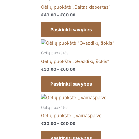
chosen
has
through
Gėlių puokštė „Baltas desertas”
on
€80.00
multiple
€
40.00
–
€
80.00
the
variants.
product
The
Pasirinkti savybes
page
options
may
Price
This
range:
be
product
€30.00
Gėlių puokštės
chosen
has
through
Gėlių puokštė „Gvazdikų šokis”
on
€60.00
multiple
€
30.00
–
€
60.00
the
variants.
product
The
Pasirinkti savybes
page
options
may
Price
This
range:
be
product
€30.00
Gėlių puokštės
chosen
has
through
Gėlių puokštė „Įvairiaspalvė“
on
€60.00
multiple
€
30.00
–
€
60.00
the
variants.
product
The
Pasirinkti savybes