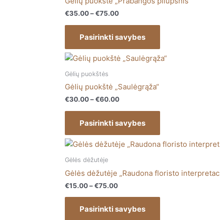
Gėlių puokštė „Prabangos pliūpsnis“
on
€75.00
multiple
€
35.00
–
€
75.00
the
variants.
product
The
Pasirinkti savybes
page
options
may
Price
This
range:
be
product
€30.00
Gėlių puokštės
chosen
has
through
Gėlių puokštė „Saulėgrąža“
on
€60.00
multiple
€
30.00
–
€
60.00
the
variants.
product
The
Pasirinkti savybes
page
options
may
Price
This
range:
be
product
€15.00
Gėlės dėžutėje
chosen
has
through
Gėlės dėžutėje „Raudona floristo interpretaci
on
€75.00
multiple
€
15.00
–
€
75.00
the
variants.
product
The
Pasirinkti savybes
page
options