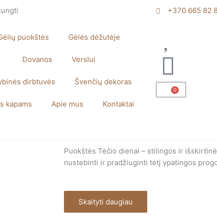
jungti
+370 665 82 
Gėlių puokštės
Gėlės dėžutėje
Dovanos
Verslui
ybinės dirbtuvės
Švenčių dekoras
0
Cart
s kapams
Apie mus
Kontaktai
Puokštės Tėčio dienai – stilingos ir išskirtin
nustebinti ir pradžiuginti tėtį ypatingos pro
Skaityti daugiau