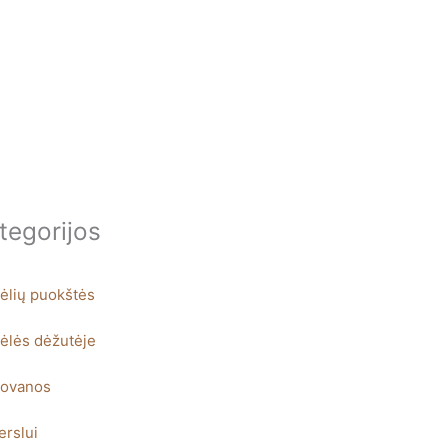
tegorijos
ėlių puokštės
ėlės dėžutėje
ovanos
erslui