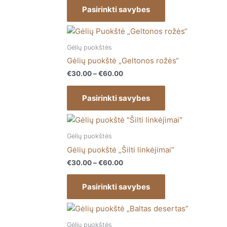
The
Pasirinkti savybes
page
options
may
Price
This
range:
be
product
€30.00
Gėlių puokštės
chosen
has
through
Gėlių puokštė „Geltonos rožės“
on
€60.00
multiple
€
30.00
–
€
60.00
the
variants.
product
The
Pasirinkti savybes
page
options
may
Price
This
range:
be
product
€30.00
Gėlių puokštės
chosen
has
through
Gėlių puokštė „Šilti linkėjimai”
on
€60.00
multiple
€
30.00
–
€
60.00
the
variants.
product
The
Pasirinkti savybes
page
options
may
Price
This
range:
be
product
€40.00
Gėlių puokštės