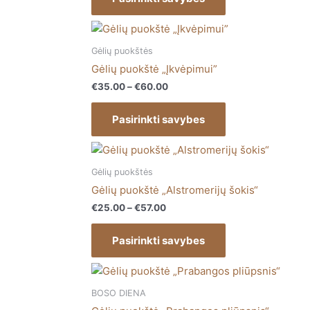
page
options
may
Price
This
range:
be
product
€35.00
Gėlių puokštės
chosen
has
through
Gėlių puokštė „Įkvėpimui”
on
€60.00
multiple
€
35.00
–
€
60.00
the
variants.
product
The
Pasirinkti savybes
page
options
may
Price
This
range:
be
product
€25.00
Gėlių puokštės
chosen
has
through
Gėlių puokštė „Alstromerijų šokis“
on
€57.00
multiple
€
25.00
–
€
57.00
the
variants.
product
The
Pasirinkti savybes
page
options
may
Price
This
range:
be
product
€35.00
BOSO DIENA
chosen
has
through