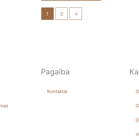
may
be
1
2
→
chosen
on
the
product
page
Pagalba
Ka
Kontaktai
G
imas
G
D
V