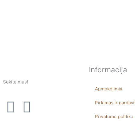
Informacija
Sekite mus!
Apmokėjimai
F
I
Pirkimas ir pardav
a
n
Privatumo politika