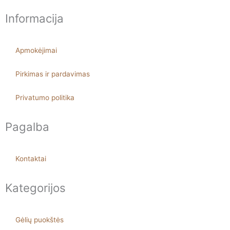
o
g
Informacija
o
r
k
a
-
m
Apmokėjimai
f
Pirkimas ir pardavimas
Privatumo politika
Pagalba
Kontaktai
Kategorijos
Gėlių puokštės