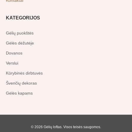
Kontaktai
KATEGORIJOS
Gėlių puokštės
Gėlės dėžutėje
Dovanos
Verslui
Kūrybinės dirbtuvės
Švenčių dekoras
Gėlės kapams
© 2026 Gėlių loftas. Visos teisės saugomos.