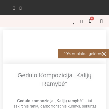
Pereiti
prie
turinio
0
Cart
GĖL
GĖL
KŪRY
ŠVEN
GĖL
-10% nuolaida gėlėms
Gedulo Kompozicija „Kalijų
Ramybė“
Gedulo kompozicija „Kalijų ramybė“
– tai
išskirtinis rankų darbo floristinis kūrinys, sukurtas