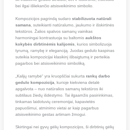
bei ilgai išliekančio atsisveikinimo simbolio.
Kompozicijos pagrindą sudaro
stabilizuota natūrali
samana
, suteikianti natūralumo, jaukumo ir išskirtinės
tekstūros. Žalios spalvos samanų vainikas
harmoningai kontrastuoja su baltomis
aukštos
kokybės dirbtinėmis kalijomis
, kurios simbolizuoja
tyrumą, ramybę ir eleganciją. Juodas gedulo kaspinas
suteikia kompozicijai klasikinį išbaigtumą ir perteikia
pagarbos bei atsisveikinimo simboliką.
„Kalijų ramybė“ yra kruopščiai sukurta
rankų darbo
gedulo kompozicija
, kurioje kiekviena detalė
apgalvota – nuo natūralios samanų tekstūros iki
subtilaus žiedų išdėstymo. Tai ilgaamžis pasirinkimas,
tinkamas laidotuvių ceremonijai, kapavietės
papuošimui, atminimo vietai ar kaip pagarbus
atsisveikinimo gestas artimam žmogui.
Skirtingai nei gyvų gėlių kompozicijos, ši dirbtinių gėlių