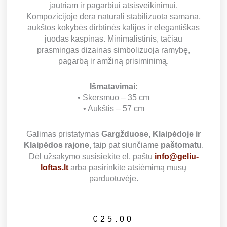
jautriam ir pagarbiui atsisveikinimui.
Kompozicijoje dera natūrali stabilizuota samana,
aukštos kokybės dirbtinės kalijos ir elegantiškas
juodas kaspinas. Minimalistinis, tačiau
prasmingas dizainas simbolizuoja ramybę,
pagarbą ir amžiną prisiminimą.
Išmatavimai:
• Skersmuo – 35 cm
• Aukštis – 57 cm
Galimas pristatymas
Gargžduose, Klaipėdoje ir
Klaipėdos rajone
, taip pat siunčiame
paštomatu
.
Dėl užsakymo susisiekite el. paštu
info@geliu-
loftas.lt
arba pasirinkite atsiėmimą mūsų
parduotuvėje.
€
25.00