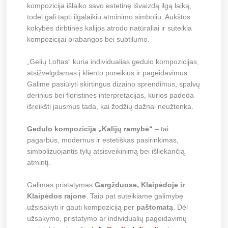
kompozicija išlaiko savo estetinę išvaizdą ilgą laiką,
todėl gali tapti ilgalaikiu atminimo simboliu. Aukštos
kokybės dirbtinės kalijos atrodo natūraliai ir suteikia
kompozicijai prabangos bei subtilumo.
„Gėlių Loftas“ kuria individualias gedulo kompozicijas,
atsižvelgdamas į kliento poreikius ir pageidavimus.
Galime pasiūlyti skirtingus dizaino sprendimus, spalvų
derinius bei floristines interpretacijas, kurios padeda
išreikšti jausmus tada, kai žodžių dažnai neužtenka.
Gedulo kompozicija „Kalijų ramybė“
– tai
pagarbus, modernus ir estetiškas pasirinkimas,
simbolizuojantis tylų atsisveikinimą bei išliekančią
atmintį.
Galimas pristatymas
Gargžduose, Klaipėdoje ir
Klaipėdos rajone
. Taip pat suteikiame galimybę
užsisakyti ir gauti kompoziciją per
paštomatą
. Dėl
užsakymo, pristatymo ar individualių pageidavimų