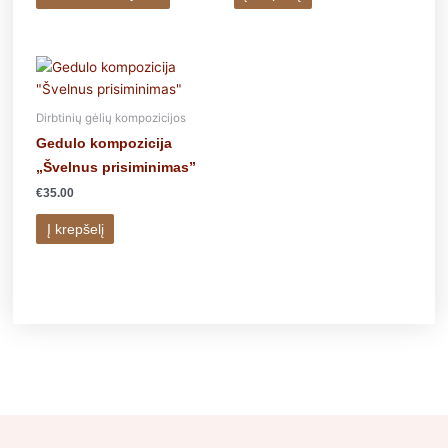
be
chosen
on
the
product
page
Dirbtinių gėlių kompozicijos
Gedulo kompozicija
„Švelnus prisiminimas”
€
35.00
Į krepšelį