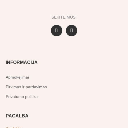
SEKITE MUS!
F
I
a
n
c
s
e
t
b
a
o
g
o
r
INFORMACIJA
k
a
-
m
f
Apmokėjimai
Pirkimas ir pardavimas
Privatumo politika
PAGALBA