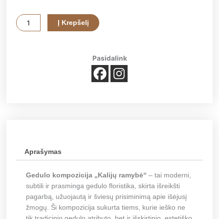
produkto
Į Krepšelį
kiekis:
Gedulo
kompozicija
Pasidalink
„Kalijų
ramybė“
Aprašymas
Gedulo kompozicija „Kalijų ramybė“
– tai moderni,
subtili ir prasminga gedulo floristika, skirta išreikšti
pagarbą, užuojautą ir šviesų prisiminimą apie išėjusį
žmogų. Ši kompozicija sukurta tiems, kurie ieško ne
tik tradicinio gedulo atributo, bet ir išskirtinio, estetiško