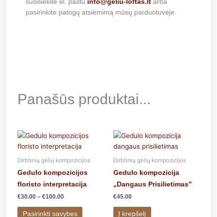
susisiekite el. paštu
info@geliu-loftas.lt
arba
pasirinkite patogų atsiėmimą mūsų parduotuvėje.
Panašūs produktai...
Price
This
range:
product
€30.00
has
through
Dirbtinių gėlių kompozicijos
Dirbtinių gėlių kompozicijos
€100.00
multiple
Gedulo kompozicijos
Gedulo kompozicija
variants.
floristo interpretacija
„Dangaus Prisilietimas”
The
€
30.00
–
€
100.00
€
45.00
options
may
Pasirinkti savybes
Į krepšelį