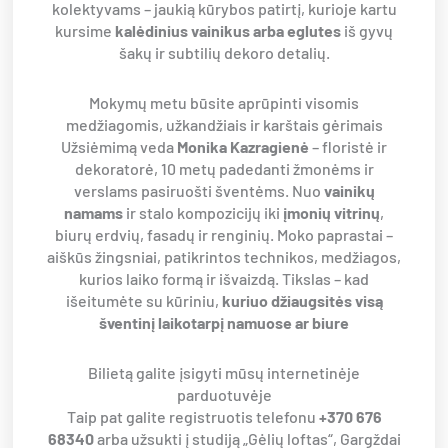
kolektyvams – jaukią kūrybos patirtį, kurioje kartu
kursime
kalėdinius vainikus arba eglutes
iš gyvų
šakų ir subtilių dekoro detalių.
Mokymų metu būsite aprūpinti visomis
medžiagomis, užkandžiais ir karštais gėrimais
Užsiėmimą veda
Monika Kazragienė
– floristė ir
dekoratorė, 10 metų padedanti žmonėms ir
verslams pasiruošti šventėms. Nuo
vainikų
namams
ir stalo kompozicijų iki
įmonių vitrinų
,
biurų erdvių, fasadų ir renginių. Moko paprastai –
aiškūs žingsniai, patikrintos technikos, medžiagos,
kurios laiko formą ir išvaizdą. Tikslas – kad
išeitumėte su kūriniu,
kuriuo džiaugsitės visą
šventinį laikotarpį namuose ar biure
Bilietą galite įsigyti mūsų internetinėje
parduotuvėje
Taip pat galite registruotis telefonu
+370 676
68340
arba užsukti į studiją „Gėlių loftas“, Gargždai