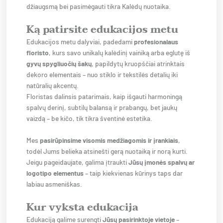
džiaugsmą bei pasimėgauti tikra Kalėdų nuotaika.
Ką patirsite edukacijos metu
Edukacijos metu dalyviai, padedami
profesionalaus
floristo
, kurs savo unikalų kalėdinį vainiką arba eglutę iš
gyvų spygliuočių šakų
, papildytų kruopščiai atrinktais
dekoro elementais – nuo stiklo ir tekstilės detalių iki
natūralių akcentų.
Floristas dalinsis patarimais, kaip išgauti harmoningą
spalvų derinį, subtilų balansą ir prabangų, bet jaukų
vaizdą – be kičo, tik tikra šventinė estetika.
Mes
pasirūpinsime visomis medžiagomis ir įrankiais
,
todėl Jums belieka atsinešti gerą nuotaiką ir norą kurti.
Jeigu pageidaujate, galima įtraukti
Jūsų įmonės spalvų ar
logotipo elementus
– taip kiekvienas kūrinys taps dar
labiau asmeniškas.
Kur vyksta edukacija
Edukaciją galime surengti
Jūsų pasirinktoje vietoje
–