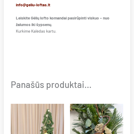
info@geliu-loftas.lt
Leiskite Gėlių lofto komandai pasirūpinti viskuo – nuo
žalumos iki šypsenų.
Kurkime Kalėdas kartu.
Panašūs produktai...
This
This
product
product
has
has
multiple
multiple
variants.
variants.