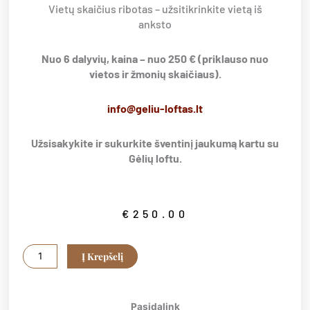
Vietų skaičius ribotas – užsitikrinkite vietą iš
anksto
Nuo 6 dalyvių, kaina – nuo 250 € (priklauso nuo
vietos ir žmonių skaičiaus).
info@geliu-loftas.lt
Užsisakykite ir sukurkite šventinį jaukumą kartu su
Gėlių loftu.
€
250.00
produkto
Į Krepšelį
kiekis:
Kalėdinė
edukacija
Pasidalink