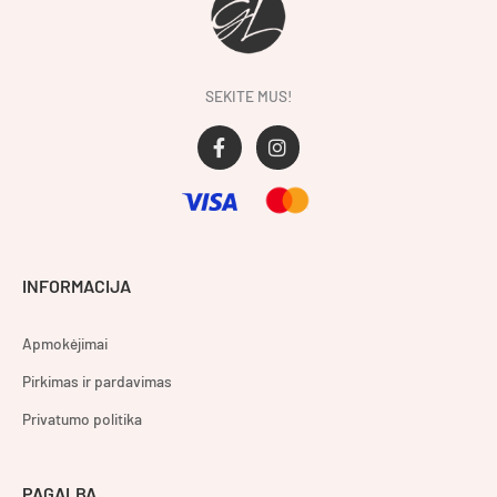
SEKITE MUS!
F
I
a
n
c
s
e
t
b
a
o
g
o
r
INFORMACIJA
k
a
-
m
f
Apmokėjimai
Pirkimas ir pardavimas
Privatumo politika
PAGALBA