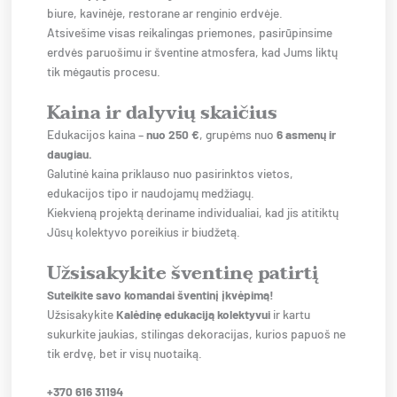
biure, kavinėje, restorane ar renginio erdvėje.
Atsivešime visas reikalingas priemones, pasirūpinsime
erdvės paruošimu ir šventine atmosfera, kad Jums liktų
tik mėgautis procesu.
Kaina ir dalyvių skaičius
Edukacijos kaina –
nuo 250 €
, grupėms nuo
6 asmenų ir
daugiau.
Galutinė kaina priklauso nuo pasirinktos vietos,
edukacijos tipo ir naudojamų medžiagų.
Kiekvieną projektą deriname individualiai, kad jis atitiktų
Jūsų kolektyvo poreikius ir biudžetą.
Užsisakykite šventinę patirtį
Suteikite savo komandai šventinį įkvėpimą!
Užsisakykite
Kalėdinę edukaciją kolektyvui
ir kartu
sukurkite jaukias, stilingas dekoracijas, kurios papuoš ne
tik erdvę, bet ir visų nuotaiką.
+370 616 31194