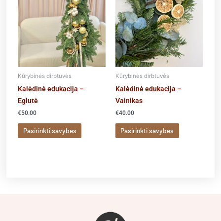
The
The
options
options
may
may
be
be
chosen
chosen
on
on
the
the
Kūrybinės dirbtuvės
Kūrybinės dirbtuvės
product
product
Kalėdinė edukacija –
Kalėdinė edukacija –
page
page
Eglutė
Vainikas
€
50.00
€
40.00
Pasirinkti savybes
Pasirinkti savybes