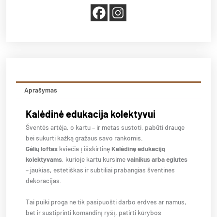
kolektyvui
Aprašymas
Kalėdinė edukacija kolektyvui
Šventės artėja, o kartu – ir metas sustoti, pabūti drauge
bei sukurti kažką gražaus savo rankomis.
Gėlių loftas
kviečia į išskirtinę
Kalėdinę edukaciją
kolektyvams
, kurioje kartu kursime
vainikus arba eglutes
– jaukias, estetiškas ir subtiliai prabangias šventines
dekoracijas.
Tai puiki proga ne tik pasipuošti darbo erdves ar namus,
bet ir sustiprinti komandinį ryšį, patirti kūrybos