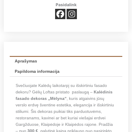
fasado
Pasidalink
dekoras
"Mėlyna"
Aprašymas
Papildoma informacija
Svečiuojate Kalėdų laikotarpį su išskirtiniu fasado
dekoru? Gėlių Loftas pristato paslaugą –
Kalėdinis
fasado dekoras „Mėlyna“
, kuris atgaivins jūsų
verslo erdvę šventine estetika, elegancija ir išskirtiniu
stiliumi. Šis dekoras puikiai tiks parduotuvėms,
restoranams, kavinei ar bet kuriai viešajai erdvei
Gargžduose, Klaipėdoje ir Klaipėdos rajone. Pradžia
– nuo
300 €
, galutinė kaina priklauso nuo pasirinkto