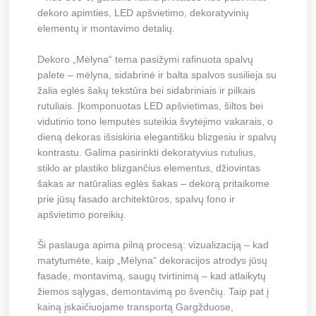
dekoro apimties, LED apšvietimo, dekoratyvinių
elementų ir montavimo detalių.
Dekoro „Mėlyna“ tema pasižymi rafinuota spalvų
palete – mėlyna, sidabrinė ir balta spalvos susilieja su
žalia eglės šakų tekstūra bei sidabriniais ir pilkais
rutuliais. Įkomponuotas LED apšvietimas, šiltos bei
vidutinio tono lemputės suteikia švytėjimo vakarais, o
dieną dekoras išsiskiria elegantišku blizgesiu ir spalvų
kontrastu. Galima pasirinkti dekoratyvius rutulius,
stiklo ar plastiko blizgančius elementus, džiovintas
šakas ar natūralias eglės šakas – dekorą pritaikome
prie jūsų fasado architektūros, spalvų fono ir
apšvietimo poreikių.
Ši paslauga apima pilną procesą: vizualizaciją – kad
matytumėte, kaip „Mėlyna“ dekoracijos atrodys jūsų
fasade, montavimą, saugų tvirtinimą – kad atlaikytų
žiemos sąlygas, demontavimą po švenčių. Taip pat į
kainą įskaičiuojame transportą Gargžduose,