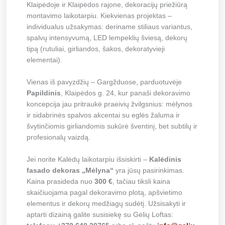
Klaipėdoje ir Klaipėdos rajone, dekoracijų priežiūrą
montavimo laikotarpiu. Kiekvienas projektas –
individualus užsakymas: deriname stiliaus variantus,
spalvų intensyvumą, LED lempeklių šviesą, dekorų
tipą (rutuliai, girliandos, šakos, dekoratyvieji
elementai).
Vienas iš pavyzdžių – Gargžduose, parduotuvėje
Papildinis
, Klaipėdos g. 24, kur panaši dekoravimo
koncepcija jau pritraukė praeivių žvilgsnius: mėlynos
ir sidabrinės spalvos akcentai su eglės žaluma ir
švytinčiomis girliandomis sukūrė šventinį, bet subtilų ir
profesionalų vaizdą.
Jei norite Kalėdų laikotarpiu išsiskirti –
Kalėdinis
fasado dekoras „Mėlyna“
yra jūsų pasirinkimas.
Kaina prasideda nuo
300 €
, tačiau tiksli kaina
skaičiuojama pagal dekoravimo plotą, apšvietimo
elementus ir dekorų medžiagų sudėtį. Užsisakyti ir
aptarti dizainą galite susisiekę su Gėlių Loftas: