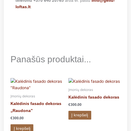
telefonu +370 640 20765
arba el. paštu
info@geliu-
loftas.lt
.
Panašūs produktai...
Įmonių dekoras
Įmonių dekoras
Kalėdinis fasado dekoras
Kalėdinis fasado dekoras
€
300.00
„Raudona”
Į krepšelį
€
300.00
Į krepšelį