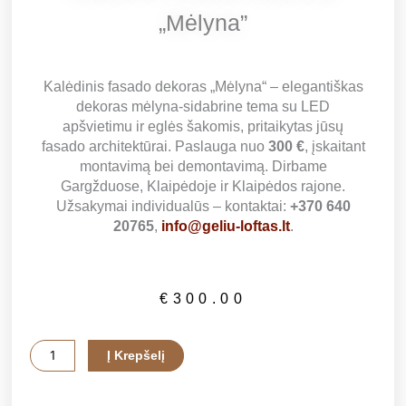
„Mėlyna”
Kalėdinis fasado dekoras „Mėlyna“ – elegantiškas
dekoras mėlyna-sidabrine tema su LED
apšvietimu ir eglės šakomis, pritaikytas jūsų
fasado architektūrai. Paslauga nuo
300 €
, įskaitant
montavimą bei demontavimą. Dirbame
Gargžduose, Klaipėdoje ir Klaipėdos rajone.
Užsakymai individualūs – kontaktai:
+370 640
20765
,
info@geliu-loftas.lt
.
€
300.00
produkto
Į Krepšelį
kiekis:
Kalėdinis