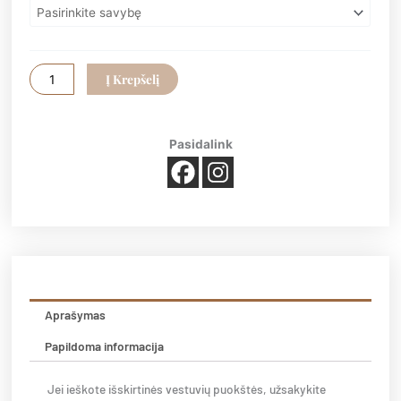
€55.00
Nuotakos
puokštė
"Klasika"
Į Krepšelį
Pasidalink
Aprašymas
Papildoma informacija
Jei ieškote išskirtinės vestuvių puokštės, užsakykite