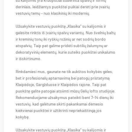
su kalijomis yra kruopščiai suderinta spalvų ir formų
deriniais, leidžiantys puokštei puikiai derėti prie įvairių
vestuvių temų – nuo klasikinių iki modernių.
Užsakykite vestuvių puokštę „Klasika“ su kalijomis ir
galėsite rinktis iš įvairių spalvų variantų. Nuo švelnių baltų
ir kreminių tonų iki ryškių rožinių ar net sodrių bordo
atspalvių. Taip pat galime pridėti subtilių žalumynų ar
dekoratyvinių elementų, kurie suteiks puokštei unikalumo
ir išskirtinumo.
Rinkdamiesi mus, gaunate ne tik aukštos kokybės gėles,
bet ir profesionalų aptarnavimą bei patogų pristatymą
Klaipėdoje, Gargžduose ir Klaipėdos rajone. Taip pat
puokštę galite patogiai atsiimti mūsų Gėlių lofto studijoje.
Rekomenduojame užsakymus pateikti bent 7-14 dienų iki
vestuvių, kad galėtume skirti pakankamai dėmesio
kiekvienai puokštei ir užtikrinti nepriekaištingą jos
kokybę.
Užsakykite vestuvių puokštę „Klasika“ su kalijomis ir