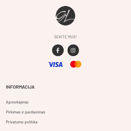
SEKITE MUS!
F
I
a
n
c
s
e
t
b
a
o
g
o
r
INFORMACIJA
k
a
-
m
f
Apmokėjimai
Pirkimas ir pardavimas
Privatumo politika