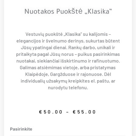
Nuotakos Puokštė „Klasika”
Vestuvių puokštė „Klasika“ su kalijomis –
elegancijos ir švelnumo derinys, sukurtas būtent
Jūsų ypatingai dienai. Rankų darbo, unikali ir
pritaikyta pagal Jūsų norus – puikus pasirinkimas
nuotakai, siekiančiai išskirtinumo ir rafinuotumo.
Galimas atsiėmimas vietoje, arba pristatymas
Klaipėdoje, Gargžduose ir rajonuose. Dėl
individualių užsakymų kreipkites el. paštu, ar
nurodytu telefonu.
Price
€
50.00
–
€
55.00
range:
€50.00
produkto
Pasirinkite
through
kiekis: