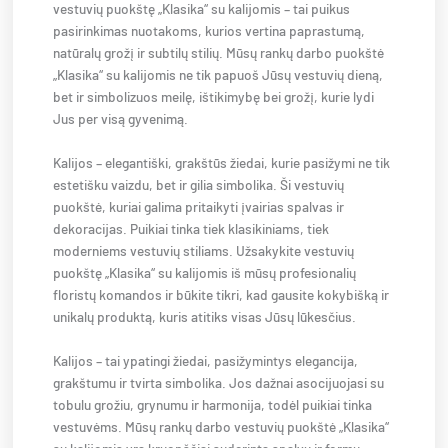
vestuvių puokštę „Klasika“ su kalijomis – tai puikus
pasirinkimas nuotakoms, kurios vertina paprastumą,
natūralų grožį ir subtilų stilių. Mūsų rankų darbo puokštė
„Klasika“ su kalijomis ne tik papuoš Jūsų vestuvių dieną,
bet ir simbolizuos meilę, ištikimybę bei grožį, kurie lydi
Jus per visą gyvenimą.
Kalijos – elegantiški, grakštūs žiedai, kurie pasižymi ne tik
estetišku vaizdu, bet ir gilia simbolika. Ši vestuvių
puokštė, kuriai galima pritaikyti įvairias spalvas ir
dekoracijas. Puikiai tinka tiek klasikiniams, tiek
moderniems vestuvių stiliams. Užsakykite vestuvių
puokštę „Klasika“ su kalijomis iš mūsų profesionalių
floristų komandos ir būkite tikri, kad gausite kokybišką ir
unikalų produktą, kuris atitiks visas Jūsų lūkesčius.
Kalijos – tai ypatingi žiedai, pasižymintys elegancija,
grakštumu ir tvirta simbolika. Jos dažnai asocijuojasi su
tobulu grožiu, grynumu ir harmonija, todėl puikiai tinka
vestuvėms. Mūsų rankų darbo vestuvių puokštė „Klasika“