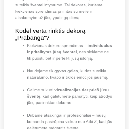
suteikia šventei intymumo. Tai dekoras, kuriame
kiekvienas sprendimas priimtas su meile ir
atsakomybe už jūsų ypatingą dieną.
Kodėl verta rinktis dekorą
„Prabanga“?
Kiekvienas dekoro sprendimas –
individualus
ir pritaikytas jūsų šventei
, nes siekiame ne
tik puošti, bet ir perteikti jūsų istoriją.
Naudojame tik
gyvas gėles
, kurios suteikia
natūralumo, kvapo ir tikros emocijos jausmą.
Galime sukurti
vizualizacijas dar prieš jūsų
šventę
, kad galėtumėte pamatyti, kaip atrodys
jūsų pasirinktas dekoras.
Dirbame atsakingai ir profesionaliai – mūsų
komanda pasirūpina viskuo nuo A iki Z, kad jūs
galėtumėte mėgautis švente.