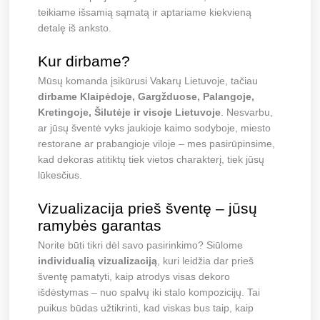
teikiame išsamią sąmatą ir aptariame kiekvieną
detalę iš anksto.
Kur dirbame?
Mūsų komanda įsikūrusi Vakarų Lietuvoje, tačiau
dirbame Klaipėdoje, Gargžduose, Palangoje,
Kretingoje, Šilutėje ir visoje Lietuvoje
. Nesvarbu,
ar jūsų šventė vyks jaukioje kaimo sodyboje, miesto
restorane ar prabangioje viloje – mes pasirūpinsime,
kad dekoras atitiktų tiek vietos charakterį, tiek jūsų
lūkesčius.
Vizualizacija prieš šventę – jūsų
ramybės garantas
Norite būti tikri dėl savo pasirinkimo? Siūlome
individualią vizualizaciją
, kuri leidžia dar prieš
šventę pamatyti, kaip atrodys visas dekoro
išdėstymas – nuo spalvų iki stalo kompozicijų. Tai
puikus būdas užtikrinti, kad viskas bus taip, kaip