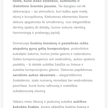
tiems, kurie ieško estetikos, subtilumo ir
išskirtinio šventės jausmo.
Tai daugiau nei tik
dekoracijos – tai atmosfera, kuri kalba apie meilę,
skonį ir kruopštumą. Kiekvienas elementas šiame
dekore apgalvotas iki smulkmenų: nuo elegantiškai
derintų spalvų iki detalių, kurios sukuria vientisą,
harmoningą ir prabangų įspūdį.
Dominuoja
švelnių kreminių ir pastelinės rožės
atspalvių gyvų gėlių kompozicijos
, praturtintos
eukalipto žaluma, kurios įneša gaivos ir natūralumo.
Gėlės komponuojamos ant veidrodinių, aukso spalvos
padėklų – ši detalė subtiliai žaidžia su šviesa ir
suteikia kompozicijoms gilumo. Dekoras papildomas
sendinto aukso akcentais
– elegantiškomis
žvakidėmis, stalo numerių rėmeliais bei veidrodiniais
paviršiais, kurie kuria rafinuotą ir estetiškai
subalansuotą visumą.
Vakaro metu šilumą ir jaukumą suteikia
aukštos
kokybės žvakės
, kurios skleidžia švelnią šviesą ir