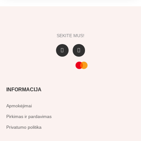
SEKITE MUS!
F
I
a
n
c
s
e
t
b
a
o
g
o
r
INFORMACIJA
k
a
-
m
f
Apmokėjimai
Pirkimas ir pardavimas
Privatumo politika