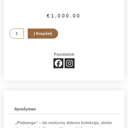
€
1,000.00
produkto
Į Krepšelį
kiekis:
Vestuvių
dekoras
Pasidalink
"Prabanga"
Aprašymas
„Prabanga“ – tai vestuvių dekoro kolekcija, skirta