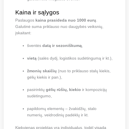
Kaina ir sąlygos
Paslaugos
kaina prasideda nuo 1000 eurų
.
Galutinė suma priklauso nuo daugybės veiksnių,
įskaitant:
šventės
datą ir sezoniškumą
,
vietą
(salės dydį, logistikos sudėtingumą ir kt.),
žmonių skaičių
(nuo to priklauso stalų kiekis,
gėlių kiekis ir pan.),
pasirinktų
gėlių rūšių, kiekio
ir kompozicijų
sudėtingumo,
papildomų elementų – žvakidžių, stalo
numerių, veidrodinių padėklų ir kt.
Kiekvienas projektas yra individualus, todėl visada