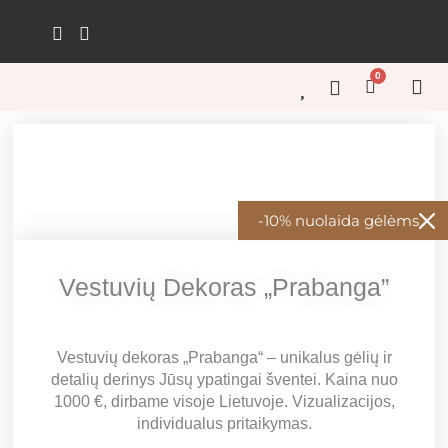
Pereiti
prie
turinio
0
Cart
GĖL
GĖL
KŪRY
ŠVEN
GĖL
-10% nuolaida gėlėms
Vestuvių Dekoras „Prabanga”
Vestuvių dekoras „Prabanga“ – unikalus gėlių ir
detalių derinys Jūsų ypatingai šventei. Kaina nuo
1000 €, dirbame visoje Lietuvoje. Vizualizacijos,
individualus pritaikymas.