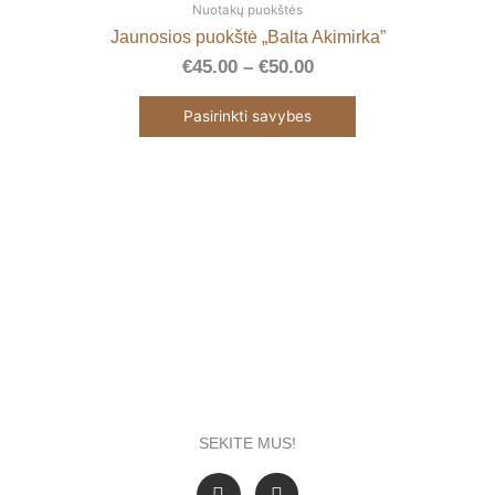
range:
product
Nuotakų puokštės
€45.00
has
Jaunosios puokštė „Balta Akimirka”
through
multiple
€
45.00
–
€
50.00
€50.00
variants.
The
Pasirinkti savybes
options
may
be
chosen
on
the
product
page
SEKITE MUS!