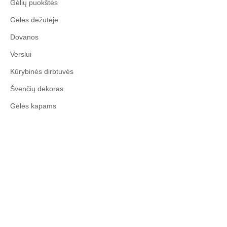
Gėlių puokštės
Gėlės dėžutėje
Dovanos
Verslui
Kūrybinės dirbtuvės
Švenčių dekoras
Gėlės kapams
© 2026 Gėlių loftas. Visos teisės saugomos.
Search
...