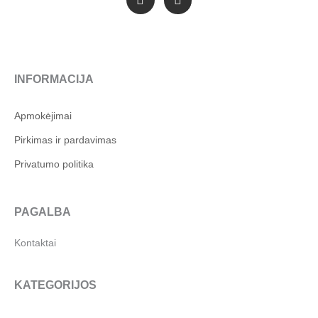
F
I
a
n
c
s
e
t
b
a
o
g
o
r
INFORMACIJA
k
a
-
m
f
Apmokėjimai
Pirkimas ir pardavimas
Privatumo politika
PAGALBA
Kontaktai
KATEGORIJOS