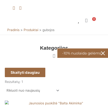
Pereiti
prie
turinio
0
Cart
G
G
KŪ
Š
G
Pradinis
Produktai
gubojos
Kategorijos
-10% nuolaida gėlėms
Skaityti daugiau
Rezultatų: 1
Price
This