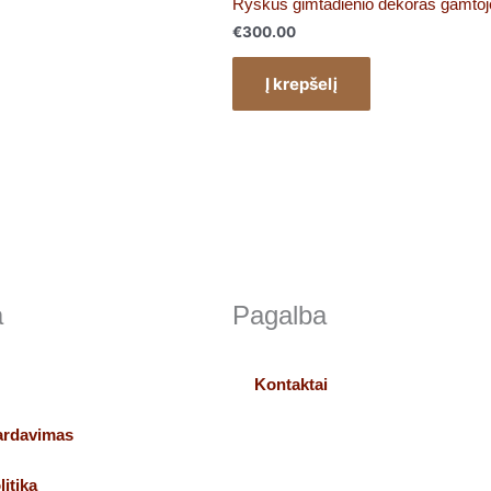
Ryškus gimtadienio dekoras gamtoj
€
300.00
Į krepšelį
a
Pagalba
Kontaktai
pardavimas
itika