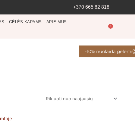
+370 665 82 818
AS
GĖLĖS KAPAMS
APIE MUS
0
Cart
-10% nuolaida gėlėms