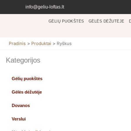
Pereiti
info@geliu-loftas.lt
prie
turinio
GĖLIŲ PUOKŠTĖS
GĖLĖS DĖŽUTĖJE
Pradinis
Produktai
Ryškus
Kategorijos
Gėlių puokštės
Gėlės dėžutėje
Dovanos
Verslui