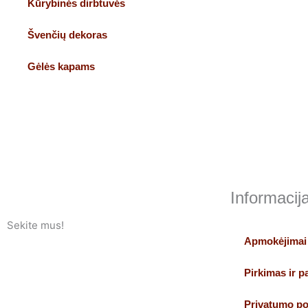
Kūrybinės dirbtuvės
Švenčių dekoras
Gėlės kapams
Informacij
Sekite mus!
Apmokėjimai
F
I
Pirkimas ir 
Privatumo pol