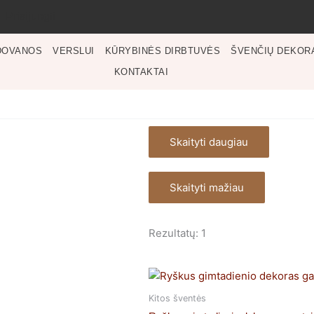
Prisijungti
DOVANOS
VERSLUI
KŪRYBINĖS DIRBTUVĖS
ŠVENČIŲ DEKOR
KONTAKTAI
Skaityti daugiau
Skaityti mažiau
Rezultatų: 1
Kitos šventės