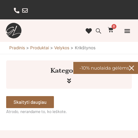
Pereiti
prie
turinio
0
Cart
Pradinis
Produktai
Velykos
Krikštynos
Kategorijos
-10% nuolaida gėlėms
Skaityti daugiau
Atrodo, nerandame to, ko ieškote.