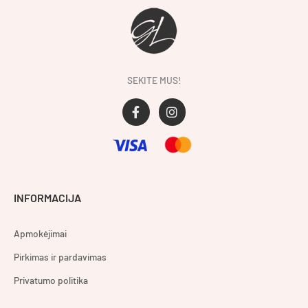
SEKITE MUS!
F
I
a
n
c
s
e
t
b
a
o
g
o
r
INFORMACIJA
k
a
-
m
f
Apmokėjimai
Pirkimas ir pardavimas
Privatumo politika