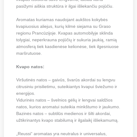
pasižymi aiškia struktūra ir ilgai išliekančiu pojūčiu.
Aromatas kuriamas naudojant aukštos kokybės
kvapiuosius aliejus, kurių kilmė siejama su Graso
regionu Prancūzijoje. Kvapas automobilyje sklinda
tolygiai, neperkrauna pojūčių ir sukuria jaukią, ramią
atmosferą tiek kasdienėse kelionėse, tiek ilgesniuose
maršrutuose.
Kvapo natos:
Viršutinės natos – gaivūs, švarūs akordai su lengvu
citrusiniu prisilietimu, suteikiantys kvapui šviežumo ir
energijos.
Vidurinės natos – švelnios gėlių ir lengvai saldžios
natos, kurios aromatui suteikia minkštumo ir jaukumo.
Bazinės natos – subtilūs medienos ir šilti akordai,
užtikrinantys kvapo stabilumą ir ilgalaikį išliekamumą.
„Reussi“ aromatas yra neutralus ir universalus,