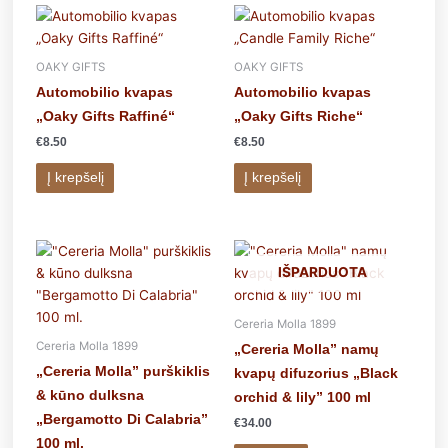
OAKY GIFTS
OAKY GIFTS
Automobilio kvapas
Automobilio kvapas
„Oaky Gifts Raffiné“
„Oaky Gifts Riche“
€
8.50
€
8.50
Į krepšelį
Į krepšelį
IŠPARDUOTA
Cereria Molla 1899
Cereria Molla 1899
„Cereria Molla” namų
„Cereria Molla” purškiklis
kvapų difuzorius „Black
& kūno dulksna
orchid & lily” 100 ml
„Bergamotto Di Calabria”
€
34.00
100 ml.