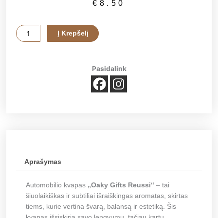
€
8.50
produkto
Į Krepšelį
kiekis:
Automobilio
kvapas
Pasidalink
„Oaky
Gifts
Reussi“
Aprašymas
Automobilio kvapas
„Oaky Gifts Reussi“
– tai
šiuolaikiškas ir subtiliai išraiškingas aromatas, skirtas
tiems, kurie vertina švarą, balansą ir estetiką. Šis
kvapas išsiskiria savo lengvumu, tačiau kartu