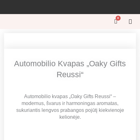
Pereiti
prie
turinio
0
Cart
GĖL
GĖL
KŪRY
ŠVEN
GĖL
Automobilio Kvapas „Oaky Gifts
Reussi“
Automobilio kvapas „Oaky Gifts Reussi“ –
modernus, švarus ir harmoningas aromatas,
sukuriantis lengvos prabangos pojūtį kiekvienoje
kelionėje.