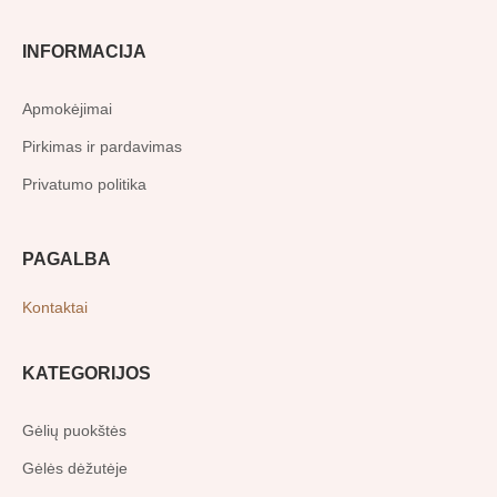
b
a
o
g
o
r
INFORMACIJA
k
a
-
m
f
Apmokėjimai
Pirkimas ir pardavimas
Privatumo politika
PAGALBA
Kontaktai
KATEGORIJOS
Gėlių puokštės
Gėlės dėžutėje