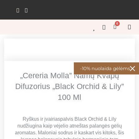
Pereiti
prie
turinio
0
Cart
GĖL
GĖL
KŪRY
ŠVEN
GĖL
-10% nuolaida gėlėms
„Cereria Molla” Namų Kvapų
Difuzorius „Black Orchid & Lily”
100 Ml
Ryškus ir įvairiaspalvis Black Orchid & Lily
nudžiugina kaip vėjelio atneštas palangės gėlių
aromatas. Maloniai sodrus ir kaskart vis kitoks, šis