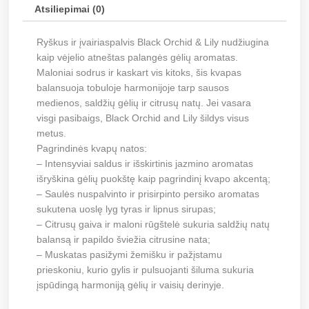
Atsiliepimai (0)
Ryškus ir įvairiaspalvis Black Orchid & Lily nudžiugina
kaip vėjelio atneštas palangės gėlių aromatas.
Maloniai sodrus ir kaskart vis kitoks, šis kvapas
balansuoja tobuloje harmonijoje tarp sausos
medienos, saldžių gėlių ir citrusų natų. Jei vasara
visgi pasibaigs, Black Orchid and Lily šildys visus
metus.
Pagrindinės kvapų natos:
– Intensyviai saldus ir išskirtinis jazmino aromatas
išryškina gėlių puokštę kaip pagrindinį kvapo akcentą;
– Saulės nuspalvinto ir prisirpinto persiko aromatas
sukutena uoslę lyg tyras ir lipnus sirupas;
– Citrusų gaiva ir maloni rūgštelė sukuria saldžių natų
balansą ir papildo šviežia citrusine nata;
– Muskatas pasižymi žemišku ir pažįstamu
prieskoniu, kurio gylis ir pulsuojanti šiluma sukuria
įspūdingą harmoniją gėlių ir vaisių derinyje.