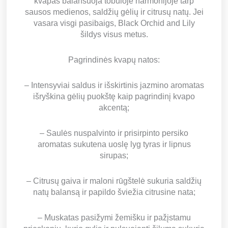
kvapas balansuoja tobuloje harmonijoje tarp
sausos medienos, saldžių gėlių ir citrusų natų. Jei
vasara visgi pasibaigs, Black Orchid and Lily
šildys visus metus.
Pagrindinės kvapų natos:
– Intensyviai saldus ir išskirtinis jazmino aromatas
išryškina gėlių puokštę kaip pagrindinį kvapo
akcentą;
– Saulės nuspalvinto ir prisirpinto persiko
aromatas sukutena uoslę lyg tyras ir lipnus
sirupas;
– Citrusų gaiva ir maloni rūgštelė sukuria saldžių
natų balansą ir papildo šviežia citrusine nata;
– Muskatas pasižymi žemišku ir pažįstamu