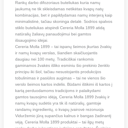
Rankų darbo difozoriaus buteliukas kuria namų
jaukumą ne tik skleisdamas netikėtas kvapų natų
kombinacijas, bet ir papildydamas namų interjerą kaip
minimalistinė, tačiau skoninga detalė. Sodrios spalvos
stiklo buteliukas atspindi Cereria Molla 1899 atidą
natūralių žaliavų panaudojimui bei gamtos
išsaugojimo idėjai.
Cereria Molla 1899 – tai ispanų šeimos įkurtas žvakių
ir namų kvapų verslas, šiandien skaičiuojantis
daugiau nei 100 metų. Tradiciškai rankomis
gaminamos žvakės išliko esminiu šio prekinio ženklo
principu iki šiol, tačiau nesustojantis produkcijos
tobulinimas ir pasiūlos augimas – tai ne vienos šio
verslo šeimos kartos indėlis. Būdami ištikimi iš kartos į
kartą perduodamoms tradicijoms ir palaikydami
gamtos tausojimo idėją, Cereria Molla 1899 žvakių ir
namų kvapų sudėtis yra tik iš natūralių, gamtoje
randamų ingredientų, o kvapų įvairovė rezonuoja
Viduržemio jūrą supančius kalnus ir bangas žadinantį
vėją. Cereria Molla 1899 produktai – tai ilgų metų