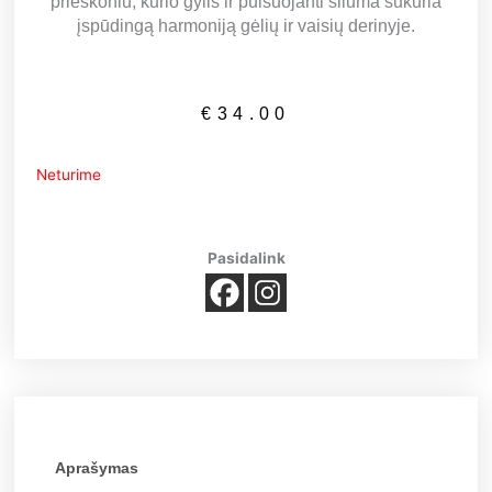
prieskoniu, kurio gylis ir pulsuojanti šiluma sukuria
įspūdingą harmoniją gėlių ir vaisių derinyje.
€
34.00
Neturime
Pasidalink
Aprašymas