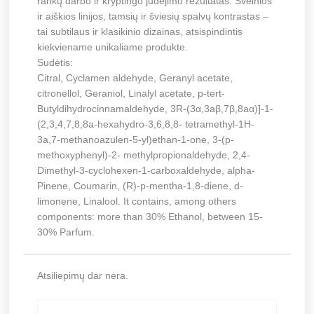
rankų darbo ir kryptingo judėjimo rezultatas. Švelnios
ir aiškios linijos, tamsių ir šviesių spalvų kontrastas –
tai subtilaus ir klasikinio dizainas, atsispindintis
kiekviename unikaliame produkte.
Sudėtis:
Citral, Cyclamen aldehyde, Geranyl acetate,
citronellol, Geraniol, Linalyl acetate, p-tert-
Butyldihydrocinnamaldehyde, 3R-(3α,3aβ,7β,8aα)]-1-
(2,3,4,7,8,8a-hexahydro-3,6,8,8- tetramethyl-1H-
3a,7-methanoazulen-5-yl)ethan-1-one, 3-(p-
methoxyphenyl)-2- methylpropionaldehyde, 2,4-
Dimethyl-3-cyclohexen-1-carboxaldehyde, alpha-
Pinene, Coumarin, (R)-p-mentha-1,8-diene, d-
limonene, Linalool. It contains, among others
components: more than 30% Ethanol, between 15-
30% Parfum.
Atsiliepimų dar nėra.