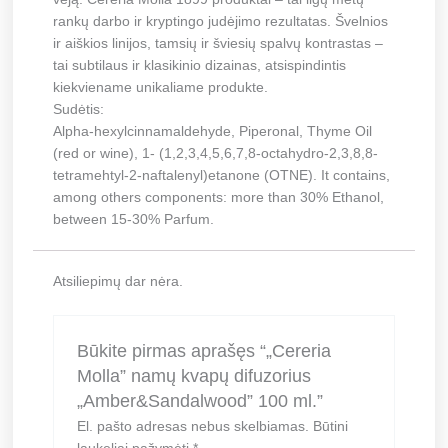
rankų darbo ir kryptingo judėjimo rezultatas. Švelnios
ir aiškios linijos, tamsių ir šviesių spalvų kontrastas –
tai subtilaus ir klasikinio dizainas, atsispindintis
kiekviename unikaliame produkte.
Sudėtis:
Alpha-hexylcinnamaldehyde, Piperonal, Thyme Oil
(red or wine), 1- (1,2,3,4,5,6,7,8-octahydro-2,3,8,8-
tetramehtyl-2-naftalenyl)etanone (OTNE). It contains,
among others components: more than 30% Ethanol,
between 15-30% Parfum.
Atsiliepimų dar nėra.
Būkite pirmas aprašęs “„Cereria
Molla” namų kvapų difuzorius
„Amber&Sandalwood” 100 ml.”
El. pašto adresas nebus skelbiamas.
Būtini