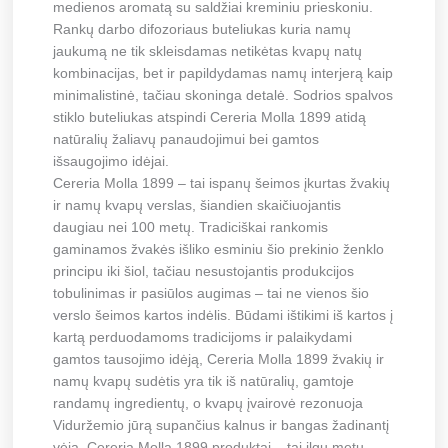
medienos aromatą su saldžiai kreminiu prieskoniu.
Rankų darbo difozoriaus buteliukas kuria namų
jaukumą ne tik skleisdamas netikėtas kvapų natų
kombinacijas, bet ir papildydamas namų interjerą kaip
minimalistinė, tačiau skoninga detalė. Sodrios spalvos
stiklo buteliukas atspindi Cereria Molla 1899 atidą
natūralių žaliavų panaudojimui bei gamtos
išsaugojimo idėjai.
Cereria Molla 1899 – tai ispanų šeimos įkurtas žvakių
ir namų kvapų verslas, šiandien skaičiuojantis
daugiau nei 100 metų. Tradiciškai rankomis
gaminamos žvakės išliko esminiu šio prekinio ženklo
principu iki šiol, tačiau nesustojantis produkcijos
tobulinimas ir pasiūlos augimas – tai ne vienos šio
verslo šeimos kartos indėlis. Būdami ištikimi iš kartos į
kartą perduodamoms tradicijoms ir palaikydami
gamtos tausojimo idėją, Cereria Molla 1899 žvakių ir
namų kvapų sudėtis yra tik iš natūralių, gamtoje
randamų ingredientų, o kvapų įvairovė rezonuoja
Viduržemio jūrą supančius kalnus ir bangas žadinantį
vėją. Cereria Molla 1899 produktai – tai ilgų metų