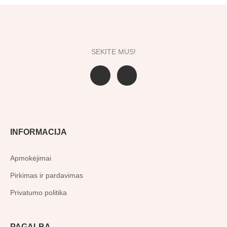
SEKITE MUS!
F
I
a
n
c
s
e
t
b
a
o
g
o
r
INFORMACIJA
k
a
-
m
f
Apmokėjimai
Pirkimas ir pardavimas
Privatumo politika
PAGALBA