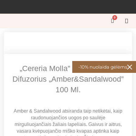
Pereiti
prie
turinio
0
Cart
GĖL
GĖL
KŪRY
ŠVEN
GĖL
„Cereria Molla” Namų Kvapų
-10% nuolaida gėlėms
Difuzorius „Amber&Sandalwood”
100 Ml.
Amber & Sandalwood atsiranda taip netikėtai, kaip
raudonuojančios uogos po saulėje
mirguliuojančiais žaliais lapeliais. Gaivus ir aitrus,
vasara kvėpuojančio miško kvapas aptinka kaip