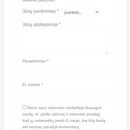
laukeliai pažymėti
*
Jūsų įvertinimas
*
Jūsų atsiliepimas
*
Pavadinimas
*
El. paštas
*
Noriu savo interneto naršyklėje išsaugoti
vardą, el. pašto adresą ir interneto puslapį,
kad jų nebereiktų įvesti iš naujo, kai kitą kartą
vėl norėsiu parašyti komentarą.