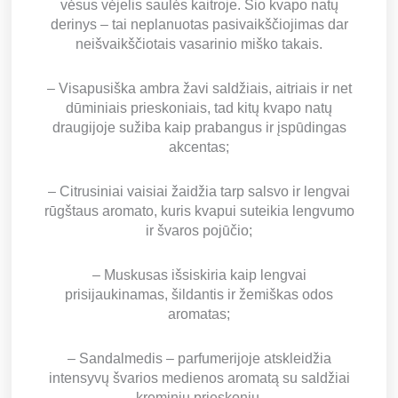
vėsus vėjelis saulės kaitroje. Šio kvapo natų
derinys – tai neplanuotas pasivaikščiojimas dar
neišvaikščiotais vasarinio miško takais.
– Visapusiška ambra žavi saldžiais, aitriais ir net
dūminiais prieskoniais, tad kitų kvapo natų
draugijoje sužiba kaip prabangus ir įspūdingas
akcentas;
– Citrusiniai vaisiai žaidžia tarp salsvo ir lengvai
rūgštaus aromato, kuris kvapui suteikia lengvumo
ir švaros pojūčio;
– Muskusas išsiskiria kaip lengvai
prisijaukinamas, šildantis ir žemiškas odos
aromatas;
– Sandalmedis – parfumerijoje atskleidžia
intensyvų švarios medienos aromatą su saldžiai
kreminiu prieskoniu.