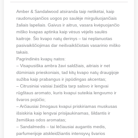
Amber & Sandalwood atsiranda taip netikėtai, kaip
raudonuojančios uogos po saulėje mirguliuojančiais
žaliais lapeliais. Gaivus ir aitrus, vasara kvėpuojančio
miško kvapas aptinka kaip vėsus vėjelis saulės
kaitroje. Šio kvapo natų derinys – tai neplanuotas
pasivaikščiojimas dar neišvaikščiotais vasarinio miško
takais.
Pagrindinės kvapų natos:
– Visapusiška ambra žavi saldžiais, aitriais ir net
dūminiais prieskoniais, tad kitų kvapo natų draugijoje
sužiba kaip prabangus ir įspūdingas akcentas;
– Citrusiniai vaisiai žaidžia tarp salsvo ir lengvai
rūgštaus aromato, kuris kvapui suteikia lengvumo ir
švaros pojūčio;
– Arčiausiai žmogaus kvapui priskiriamas muskusas
išsiskiria kaip lengvai prisijaukinamas, šildantis ir
žemiškas odos aromatas;
– Sandalmedis – tai lėčiausiai augantis medis,
parfumerijoje atskleidžiantis intensyvų švarios