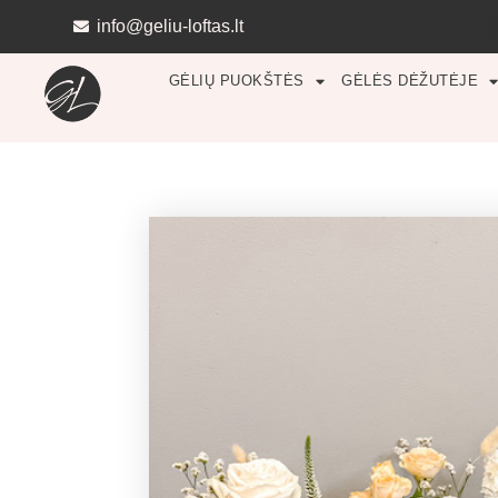
Pereiti
info@geliu-loftas.lt
prie
turinio
GĖLIŲ PUOKŠTĖS
GĖLĖS DĖŽUTĖJE