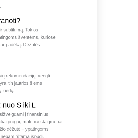
.
vanoti?
ir subtilumą. Tokios
patingoms šventėms, kuriose
bą ar padėką. Dėžutės
 šių rekomendacijų: vengti
yra itin jautrios šiems
ų žiedų.
: nuo S iki L
tsižvelgdami į finansinius
liai progai, maloniai staigmenai
džio dėžutė – ypatingoms
s nepamirštamą įspūdį.