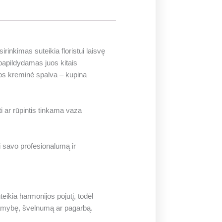
irinkimas suteikia floristui laisvę
 papildydamas juos kitais
nuos kreminė spalva – kupina
i ar rūpintis tinkama vaza
 savo profesionalumą ir
teikia harmonijos pojūtį, todėl
amybę, švelnumą ar pagarbą.