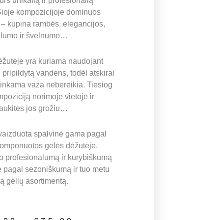
urs unikalią ir profesionalią
Šioje kompozicijoje dominuos
 – kupina rambės, elegancijos,
ilumo ir švelnumo…
žutėje yra kuriama naudojant
 pripildytą vandens, todėl atskirai
s tinkama vaza nebereikia. Tiesiog
poziciją norimoje vietoje ir
ukitės jos grožiu…
vaizduota spalvinė gama pagal
komponuotos gėlės dėžutėje.
o profesionalumą ir kūrybiškumą
e pagal sezoniškumą ir tuo metu
mą gėlių asortimentą.