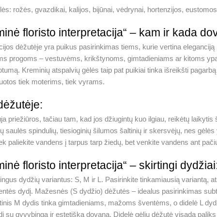
lės: rožės, gvazdikai, kalijos, bijūnai, vėdrynai, hortenzijos, eustomos
inė floristo interpretacija“ – kam ir kada do
jos dėžutėje yra puikus pasirinkimas tiems, kurie vertina eleganciją 
rioms progoms – vestuvėms, krikštynoms, gimtadieniams ar kitoms y
nuotumą. Kreminių atspalvių gėlės taip pat puikiai tinka išreikšti pagar
uotos tiek moterims, tiek vyrams.
 dėžutėje:
a priežiūros, tačiau tam, kad jos džiugintų kuo ilgiau, reikėtų laikytis
ių saulės spindulių, tiesioginių šilumos šaltinių ir skersvėjų, nes gėlės 
ek paliekite vandens į tarpus tarp žiedų, bet venkite vandens ant pači
ė floristo interpretacija“ – skirtingi dydžiai
ingus dydžių variantus: S, M ir L. Pasirinkite tinkamiausią variantą, a
ventės dydį. Mažesnės (S dydžio) dėžutės – idealus pasirinkimas subti
utinis M dydis tinka gimtadieniams, mažoms šventėms, o didelė L dy
ūdį su gyvybinga ir estetiška dovana. Didelė gėlių dėžutė visada palik