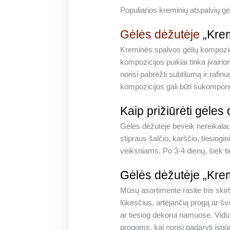
Populiarios kreminių atspalvių gė
Gėlės dėžutėje
„Krem
Kreminės spalvos gėlių kompozici
kompozicijos puikiai tinka įvai
norisi pabrėžti subtilumą ir rafi
kompozicijos gali būti sukompon
Kaip prižiūrėti gėles
Gėlės dėžutėje beveik nereikalauj
stipraus šalčio, karščio, tiesiogin
veiksniams. Po 3-4 dienų, šiek ti
Gėlės dėžutėje „Kremin
Mūsų asortimente rasite tris skirt
lūkesčius, artėjančią progą ar š
ar tiesiog dekorui namuose. Vid
progoms, kai norisi padaryti įsp