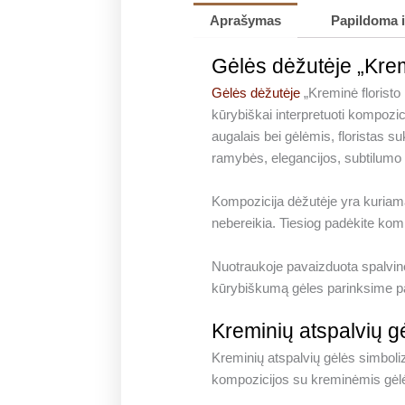
Aprašymas
Papildoma 
Gėlės dėžutėje „Kremi
Gėlės dėžutėje
„Kreminė floristo 
kūrybiškai interpretuoti kompozi
augalais bei gėlėmis, floristas s
ramybės, elegancijos, subtilum
Kompozicija dėžutėje yra kuriama 
nebereikia. Tiesiog padėkite kom
Nuotraukoje pavaizduota spalvin
kūrybiškumą gėles parinksime pa
Kreminių atspalvių g
Kreminių atspalvių gėlės simbolizu
kompozicijos su kreminėmis gėl