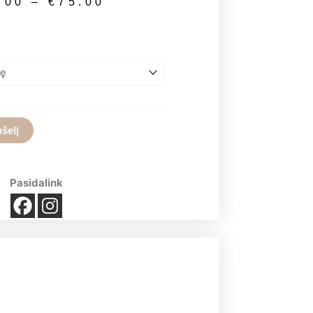
Price
.00
–
€
75.00
range:
€15.00
through
€75.00
pšelį
Pasidalink