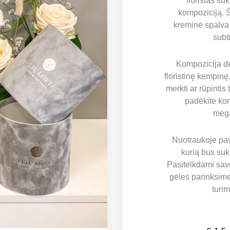
floristas suk
kompoziciją. 
kreminė spalva
subt
Kompozicija dė
floristinę kempinę,
merkti ar rūpinti
padėkite kom
mėga
Nuotraukoje pa
kurią bus su
Pasitelkdami sav
gėles parinksim
turi