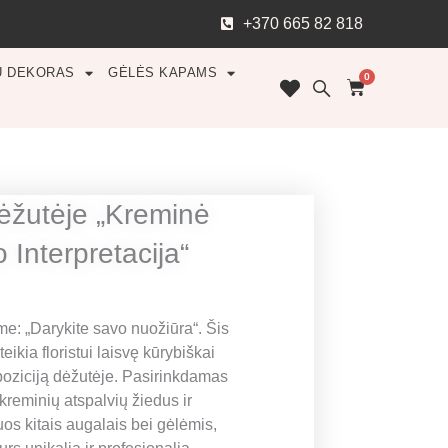
+370 665 82 818
Ų DEKORAS
GĖLĖS KAPAMS
0
Cart
ėžutėje „Kreminė
o Interpretacija“
me: „Darykite savo nuožiūra“. Šis
eikia floristui laisvę kūrybiškai
poziciją dėžutėje. Pasirinkdamas
kreminių atspalvių žiedus ir
os kitais augalais bei gėlėmis,