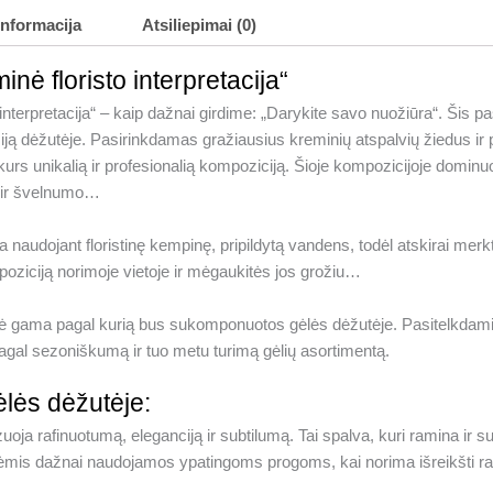
informacija
Atsiliepimai (0)
nė floristo interpretacija“
interpretacija“ – kaip dažnai girdime: „Darykite savo nuožiūra“. Šis pas
ciją dėžutėje. Pasirinkdamas gražiausius kreminių atspalvių žiedus ir
ukurs unikalią ir profesionalią kompoziciją. Šioje kompozicijoje domi
o ir švelnumo…
naudojant floristinę kempinę, pripildytą vandens, todėl atskirai merkt
poziciją norimoje vietoje ir mėgaukitės jos grožiu…
ė gama pagal kurią bus sukomponuotos gėlės dėžutėje. Pasitelkdami
gal sezoniškumą ir tuo metu turimą gėlių asortimentą.
ėlės dėžutėje:
oja rafinuotumą, eleganciją ir subtilumą. Tai spalva, kuri ramina ir su
ėmis dažnai naudojamos ypatingoms progoms, kai norima išreikšti r