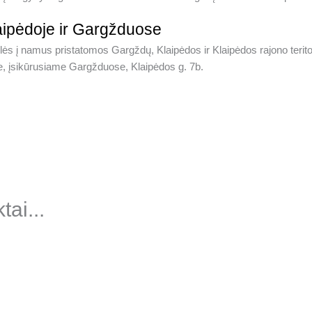
aipėdoje ir Gargžduose
s į namus pristatomos Gargždų, Klaipėdos ir Klaipėdos rajono teritori
one, įsikūrusiame Gargžduose, Klaipėdos g. 7b.
ai...