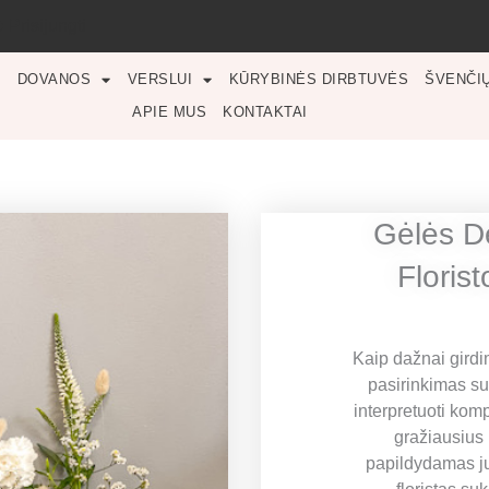
Prisijungti
DOVANOS
VERSLUI
KŪRYBINĖS DIRBTUVĖS
ŠVENČI
APIE MUS
KONTAKTAI
Gėlės D
Florist
Kaip dažnai girdi
pasirinkimas sut
interpretuoti kom
gražiausius 
papildydamas ju