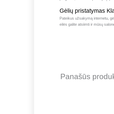
Gėlių pristatymas Kl
Pateikus užsakymą internetu, gėlė
eilės galite atsiimti ir mūsų sal
Panašūs produkt