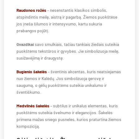
Raudonos rožės
– nesenstantis klasikos simbolis,
atspindintis meilę, aistrą ir pagarbą. Žiemos puokštėse
jos įneša šilumos ir intensyvumo, kartu sukuria
prabangos pojūtį.
Gvazdikai
savo smulkiais, tačiau tankiais žiedais suteikia
puokštėms tekstūros ir gyvybės. Jie simbolizuoja meilę,
susižavėjimą ir draugystę.
Bugienio šakelės
– šventinis akcentas, kuris neatsiejamas
nuo žiemos ir Kalėdų. Jos simbolizuoja gerovę ir
saugumą, o gėlių puokštėms suteikia unikalumo ir
šventiškumo.
Medvilnės šakelės
– subtilus ir unikalus elementas, kuris
puokštėms suteikia švelnumo ir elegancijos. Šakelės
primena mažas sniego pusneles, kurios praturtina žiemos
kompoziciją.