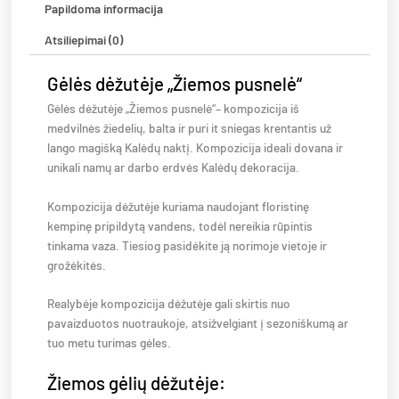
Papildoma informacija
Atsiliepimai (0)
Gėlės dėžutėje „Žiemos pusnelė“
Gėlės dėžutėje „Žiemos pusnelė“– kompozicija iš
medvilnės žiedelių, balta ir puri it sniegas krentantis už
lango magišką Kalėdų naktį. Kompozicija ideali dovana ir
unikali namų ar darbo erdvės Kalėdų dekoracija.
Kompozicija dėžutėje kuriama naudojant floristinę
kempinę pripildytą vandens, todėl nereikia rūpintis
tinkama vaza. Tiesiog pasidėkite ją norimoje vietoje ir
grožėkitės.
Realybėje kompozicija dėžutėje gali skirtis nuo
pavaizduotos nuotraukoje, atsižvelgiant į sezoniškumą ar
tuo metu turimas gėles.
Žiemos gėlių dėžutėje: