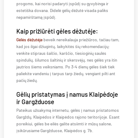
progoms, kai norisi padaryti įspūdį su gyvybinga ir
estetiška dovana. Didelė gėlių dėžutė visada paliks
nepamirštamą įspūdį.
Kaip prižiūrėti gėles dėžutėje:
Gėlės dėžutėje
beveik nereikalauja priežiūros, tačiau tam,
kad jos ilgai džiugintų, laikykitės šių rekomendacijų:
venkite stipraus šalčio, karščio, tiesioginių saulės
spindulių, šilumos šaltinių ir skersvėjų, nes gėlės yra itin
jautrios šiems veiksniams. Po 3-4 dienų gėles šiek tiek
paliekite vandeniu į tarpus tarp žiedų, vengiant pilti ant
pačių žiedų.
Gėlių pristatymas į namus Klaipėdoje
ir Gargžduose
Pateikus užsakymą internetu, gėlės į namus pristatomos
Gargždų, Klaipėdos ir Klaipėdos rajono teritorijoje. Esant
poreikiui, gėles be eilės galite atsiimti ir mūsų salone,
įsikūrusiame Gargžduose, Klaipėdos g. 7b.