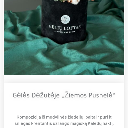
Gėlės Dėžutėje „Žiemos Pusnelė“
Kompozicija iš medvilnės žiedelių, balta ir puri it
sniegas krentantis už lango magišką Kalėdų naktį.