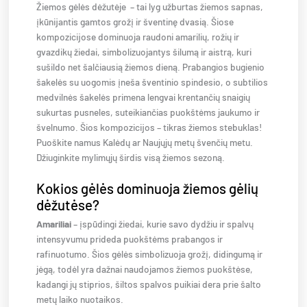
Žiemos gėlės dėžutėje – tai lyg užburtas žiemos sapnas,
įkūnijantis gamtos grožį ir šventinę dvasią. Šiose
kompozicijose dominuoja raudoni amarilių, rožių ir
gvazdikų žiedai, simbolizuojantys šilumą ir aistrą, kuri
sušildo net šalčiausią žiemos dieną. Prabangios bugienio
šakelės su uogomis įneša šventinio spindesio, o subtilios
medvilnės šakelės primena lengvai krentančių snaigių
sukurtas pusneles, suteikiančias puokštėms jaukumo ir
švelnumo. Šios kompozicijos – tikras žiemos stebuklas!
Puoškite namus Kalėdų ar Naujųjų metų švenčių metu.
Džiuginkite mylimųjų širdis visą žiemos sezoną.
Kokios gėlės dominuoja žiemos gėlių
dėžutėse?
Amariliai
– įspūdingi žiedai, kurie savo dydžiu ir spalvų
intensyvumu prideda puokštėms prabangos ir
rafinuotumo. Šios gėlės simbolizuoja grožį, didingumą ir
jėgą, todėl yra dažnai naudojamos žiemos puokštėse,
kadangi jų stiprios, šiltos spalvos puikiai dera prie šalto
metų laiko nuotaikos.