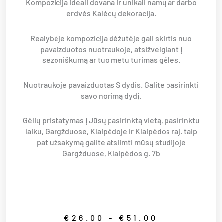
Kompozicija ideali dovana ir unikali namų ar darbo
erdvės Kalėdų dekoracija.
Realybėje kompozicija dėžutėje gali skirtis nuo
pavaizduotos nuotraukoje, atsižvelgiant į
sezoniškumą ar tuo metu turimas gėles.
Nuotraukoje pavaizduotas S dydis. Galite pasirinkti
savo norimą dydį.
Gėlių pristatymas į Jūsų pasirinktą vietą, pasirinktu
laiku, Gargžduose, Klaipėdoje ir Klaipėdos raj. taip
pat užsakymą galite atsiimti mūsų studijoje
Gargžduose, Klaipėdos g. 7b
Price
€
26.00
–
€
51.00