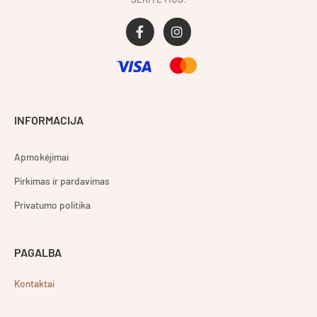
F
I
a
n
c
s
e
t
b
a
o
g
o
r
INFORMACIJA
k
a
-
m
f
Apmokėjimai
Pirkimas ir pardavimas
Privatumo politika
PAGALBA
Kontaktai