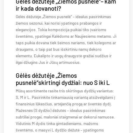
Gėlės dėžutėje „Žiemos pusnelė“– kam
ir kada dovanoti?
Gėlės dėžutėje „Žiemos pusnelė“ – idealus pasirinkimas
žiemos sezonui, kai norisi ypatingos prabangos ir
elegancijos. Tokia kompozicija puikiai tiks įvairioms
šventėms, ypatingai Kalėdoms ar Naujiesiems metams. Ji
taps puikia dovana tiek šeimos nariams, tiek kolegoms ar
draugams, o taip pat bus išskirtiniu namų dekoro
elementu. Eukalipto ir uogų draugystė gražiai sudžius ir
ilgai džiugins Jus ir Jūsų artimuosius.
Gėlės dėžutėje „Žiemos
pusnelė“skirtingi dydžiai: nuo S iki L
Mūsų asortimente rasite tris skirtingus dydžių variantus:
S, M ir L. Pasirinkite tinkamiausią variantą atsižvelgdami į
finansinius lūkesčius, artėjančią progą ar šventės dydį.
Mažesnės (S dydžio) dėžutės – idealus pasirinkimas
subtiliai progai, maloniai staigmenai ar dekorui namuose.
Vidutinis M dydis tinka gimtadieniams, mažoms
šventėms, o masyvi L dydžio dėžutė – ypatingoms