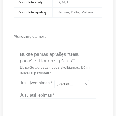
Pasirinkite dydį:
S, M, L
Pasirinkite spalvą:
Rožinė, Balta, Mėlyna
Atsiliepimų dar nėra.
Būkite pirmas aprašęs “Gėlių
puokštė „Hortenzijų šokis””
El. pašto adresas nebus skelbiamas.
Būtini
laukeliai pažymėti
*
Jūsų įvertinimas
*
Jūsų atsiliepimas
*