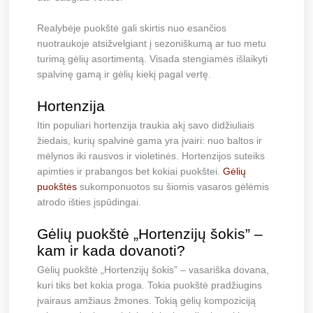
Realybėje puokštė gali skirtis nuo esančios
nuotraukoje atsižvelgiant į sezoniškumą ar tuo metu
turimą gėlių asortimentą. Visada stengiamės išlaikyti
spalvinę gamą ir gėlių kiekį pagal vertę.
Hortenzija
Itin populiari hortenzija traukia akį savo didžiuliais
žiedais, kurių spalvinė gama yra įvairi: nuo baltos ir
mėlynos iki rausvos ir violetinės. Hortenzijos suteiks
apimties ir prabangos bet kokiai puokštei.
Gėlių
puokštės
sukomponuotos su šiomis vasaros gėlėmis
atrodo išties įspūdingai.
Gėlių puokštė „Hortenzijų šokis” –
kam ir kada dovanoti?
Gėlių puokštė „Hortenzijų šokis” – vasariška dovana,
kuri tiks bet kokia proga. Tokia puokštė pradžiugins
įvairaus amžiaus žmones. Tokią gėlių kompoziciją