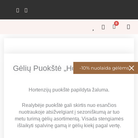
Pereiti
prie
turinio
0
Cart
GĖL
GĖL
KŪRY
ŠVEN
GĖL
Gėlių Puokštė „Hortenzijų Šokis”
-10% nuolaida gėlėms
Hortenzijų puokštė papildyta žaluma.
Realybėje puokštė gali skirtis nuo esančios
nuotraukoje atsižvelgiant į sezoniškumą ar tuo
metu turimą gėlių asortimentą. Visada stengiamės
išlaikyti spalvinę gamą ir gėlių kiekį pagal vertę.