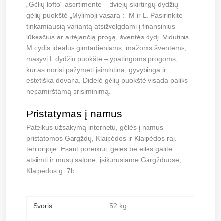
„Gėlių lofto“ asortimente – dviejų skirtingų dydžių
gėlių puokštė „Mylimoji vasara”: M ir L. Pasirinkite
tinkamiausią variantą atsižvelgdami į finansinius
lūkesčius ar artėjančią progą, šventės dydį. Vidutinis
M dydis idealus gimtadieniams, mažoms šventėms,
masyvi L dydžio puokštė – ypatingoms progoms,
kurias norisi pažymėti įsimintina, gyvybinga ir
estetiška dovana. Didelė gėlių puokštė visada paliks
nepamirštamą prisiminimą.
Pristatymas į namus
Pateikus užsakymą internetu, gėlės į namus
pristatomos Gargždų, Klaipėdos ir Klaipėdos raj.
teritorijoje. Esant poreikiui, gėles be eilės galite
atsiimti ir mūsų salone, įsikūrusiame Gargžduose,
Klaipėdos g. 7b.
Svoris
52 kg