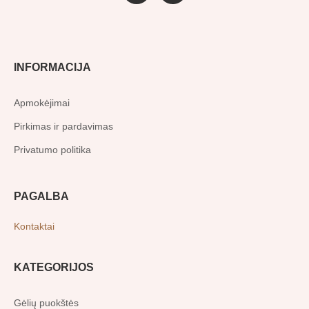
a
n
c
s
e
t
b
a
o
g
o
r
INFORMACIJA
k
a
-
m
f
Apmokėjimai
Pirkimas ir pardavimas
Privatumo politika
PAGALBA
Kontaktai
KATEGORIJOS
Gėlių puokštės