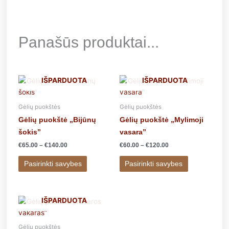
Panašūs produktai...
Price
Price
IŠPARDUOTA
IŠPARDUOTA
This
This
range:
range:
product
product
€65.00
€60.00
has
has
through
through
Gėlių puokštės
Gėlių puokštės
€140.00
€120.00
multiple
multiple
Gėlių puokštė „Bijūnų
Gėlių puokštė „Mylimoji
variants.
variants.
šokis”
vasara”
The
The
€
65.00
–
€
140.00
€
60.00
–
€
120.00
options
options
may
may
Pasirinkti savybes
Pasirinkti savybes
be
be
chosen
chosen
on
on
Price
IŠPARDUOTA
This
the
the
range:
product
product
product
€50.00
has
through
page
page
Gėlių puokštės