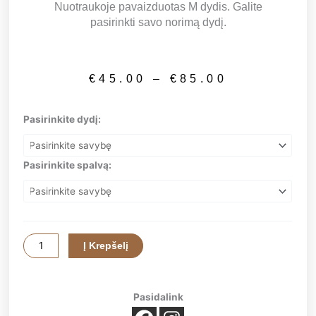
Nuotraukoje pavaizduotas M dydis. Galite
pasirinkti savo norimą dydį.
Price
€
45.00
–
€
85.00
range:
€45.00
produkto
Pasirinkite dydį:
through
kiekis:
€85.00
Gėlių
puokštė
Pasirinkite spalvą:
„Hortenzijų
šokis”
Į Krepšelį
Pasidalink