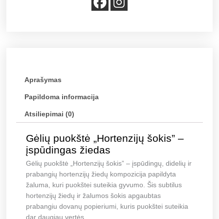
Aprašymas
Papildoma informacija
Atsiliepimai (0)
Gėlių puokštė „Hortenzijų šokis” –
įspūdingas žiedas
Gėlių puokštė „Hortenzijų šokis” – įspūdingų, didelių ir
prabangių hortenzijų žiedų kompozicija papildyta
žaluma, kuri puokštei suteikia gyvumo. Šis subtilus
hortenzijų žiedų ir žalumos šokis apgaubtas
prabangiu dovanų popieriumi, kuris puokštei suteikia
dar daugiau vertės.