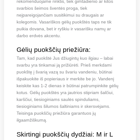
rekomenduojame rinktis, tiek gimtadienio ar kitos
svarbios šeimos šventės proga, tiek
neįpareigojančiam susitikimui su draugais ar
kolegomis. Vasariškos gėlių puokštės taps ne tik
puikia dovana, bet ir ryškiu ir vasarišku namų ar
darbo erdvės akcentu.
Gėlių puokščių priežiūra:
Tam, kad puokštė Jus džiugintų kuo ilgiau – labai
svarbu yra tinkamai ją prižiūrėti. Prieš merkdami
puokštę į švarią vazą su švariu vandeniu, būtinai
išpakuokite iš popieriaus ir merkite be jo. Vandenį
keiskite kas 1-2 dienas ir būtinai patrumpinkite gėlių
kotus. Gėlių puokštės yra jautrios stipriam šalčiui,
karščiui, tiesioginiams saulės spinduliams,
tiesioginiams šilumos šaltiniams ir skersvėjams.
Teisinga puokščių priežiūra garantuos jų
ilgaamžiškumą.
Skirtingi puokščių dydžiai: M ir L