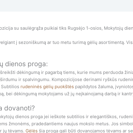
pozicija su saulėgrąža puikiai tiks Rugsėjo 1-osios, Mokytojų die
elgiant į sezoniškumą ar tuo metu turimą gėlių asortimentą. Vis
jų dienos proga:
išreikšti dėkingumą ir pagarbą tiems, kurie mums perduoda žinias 
širdumu ir spalvingumu. Kompozicijose derinami ryškūs rudeninių
 Subtilios
rudeninės gėlių puokštės
papildytos žaluma, įvyniotos
rbą, bei dėkingumą mokytojams už jų neįkainojamą darbą ir kantr
da dovanoti?
okytojų dienos proga jei ieškote subtilios ir elegantiškos, rude
jauniems žmonėms, pradedantiems naujus mokslo metus. Jos simbol
ir jų tėvams.
Gėlės
šia proga gali būti dovanojamos tėvams ar se