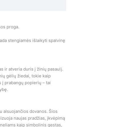
nos proga.
ada stengiamės išlaikyti spalvinę
ir atveria duris į žinių pasaulį.
 gėlių žiedai, tokie kaip
 į prabangų popierių – tai
ybę.
niu alsuojančios dovanos. Šios
izuoja naujas pradžias, įkvėpimą
neliams kaip simbolinis gestas,