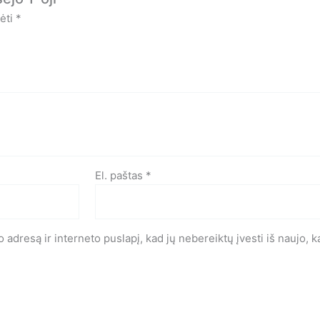
mėti
*
El. paštas
*
 adresą ir interneto puslapį, kad jų nebereiktų įvesti iš naujo, ka