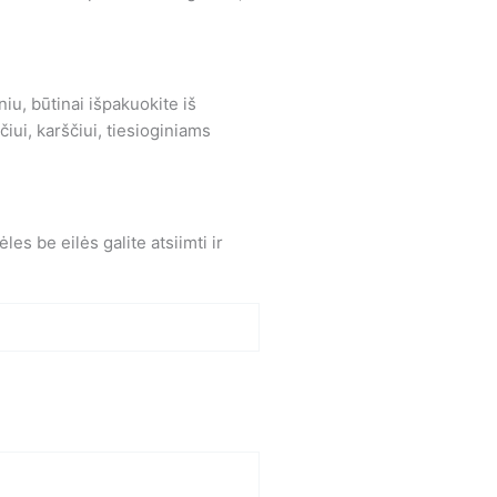
iu, būtinai išpakuokite iš
čiui, karščiui, tiesioginiams
es be eilės galite atsiimti ir