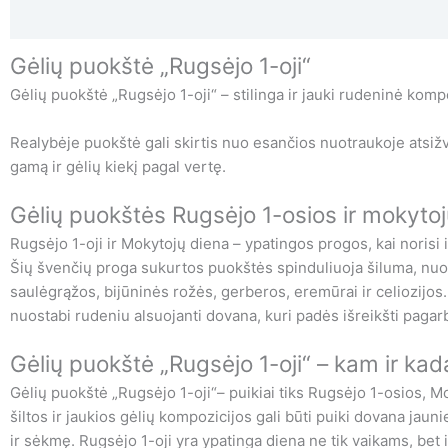
Aprašymas
Papildoma informacija
Atsiliepimai (0)
Gėlių puokštė „Rugsėjo 1-oji“
Gėlių puokštė „Rugsėjo 1-oji“ – stilinga ir jauki rudeninė kom
Realybėje puokštė gali skirtis nuo esančios nuotraukoje atsižv
gamą ir gėlių kiekį pagal vertę.
Gėlių puokštės Rugsėjo 1-osios ir mokyto
Rugsėjo 1-oji ir Mokytojų diena – ypatingos progos, kai norisi 
Šių švenčių proga sukurtos puokštės spinduliuoja šiluma, nuo
saulėgrąžos, bijūninės rožės, gerberos, eremūrai ir celiozijos.
nuostabi rudeniu alsuojanti dovana, kuri padės išreikšti paga
Gėlių puokštė „Rugsėjo 1-oji“ – kam ir ka
Gėlių puokštė „Rugsėjo 1-oji“– puikiai tiks Rugsėjo 1-osios, M
šiltos ir jaukios gėlių kompozicijos gali būti puiki dovana 
ir sėkmę. Rugsėjo 1-oji yra ypatinga diena ne tik vaikams, bet 