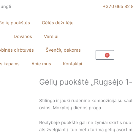
jungti
+370 665 82 
Gėlių puokštės
Gėlės dėžutėje
Dovanos
Verslui
ybinės dirbtuvės
Švenčių dekoras
0
Cart
s kapams
Apie mus
Kontaktai
Gėlių puokštė „Rugsėjo 1-o
Stilinga ir jauki rudeninė kompozicija su saul
osios, Mokytojų dienos proga.
Realybėje puokštė gali ne žymiai skirtis nuo
atsižvelgiant į tuo metu turimą gėlių asortim