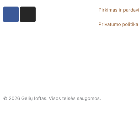
F
I
Pirkimas ir pardav
a
n
c
s
Privatumo politika
e
t
b
a
o
g
o
r
k
a
-
m
f
© 2026 Gėlių loftas. Visos teisės saugomos.
Search
...