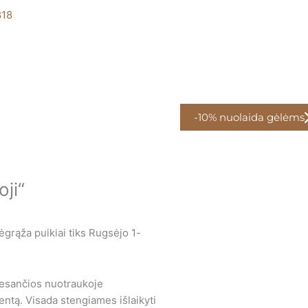
818
-10% nuolaida gėlėms
ji“
ėgrąža puikiai tiks Rugsėjo 1-
 esančios nuotraukoje
entą. Visada stengiames išlaikyti