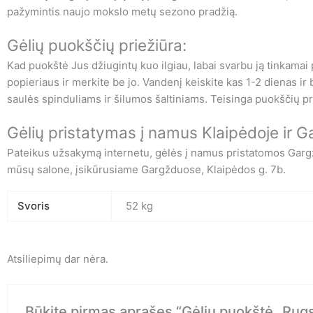
pažymintis naujo mokslo metų sezono pradžią.
Gėlių puokščių priežiūra:
Kad puokštė Jus džiugintų kuo ilgiau, labai svarbu ją tinkamai 
popieriaus ir merkite be jo. Vandenį keiskite kas 1-2 dienas ir
saulės spinduliams ir šilumos šaltiniams. Teisinga puokščių p
Gėlių pristatymas į namus Klaipėdoje ir 
Pateikus užsakymą internetu, gėlės į namus pristatomos Gargždų,
mūsų salone, įsikūrusiame Gargžduose, Klaipėdos g. 7b.
Svoris
52 kg
Atsiliepimų dar nėra.
Būkite pirmas aprašęs “Gėlių puokštė „Rugsė