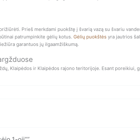
prižiūrėti. Prieš merkdami puokštę į švarią vazą su švariu vanden
 būtinai patrumpinkite gėlių kotus.
Gėlių puokštės
yra jautrios šal
riežiūra garantuos jų ilgaamžiškumą.
Gargžduose
 Klaipėdos ir Klaipėdos rajono teritorijoje. Esant poreikiui, gėl
jo 1-oji“”