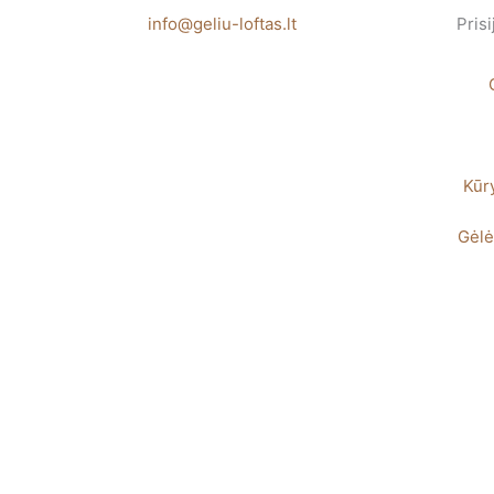
Pereiti
info@geliu-loftas.lt
Prisi
prie
turinio
Kūr
Gėlė