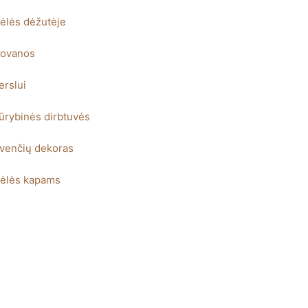
ėlės dėžutėje
ovanos
erslui
ūrybinės dirbtuvės
venčių dekoras
ėlės kapams