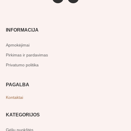
a
n
c
s
e
t
b
a
o
g
o
r
INFORMACIJA
k
a
-
m
f
Apmokėjimai
Pirkimas ir pardavimas
Privatumo politika
PAGALBA
Kontaktai
KATEGORIJOS
Gėlių puokštės