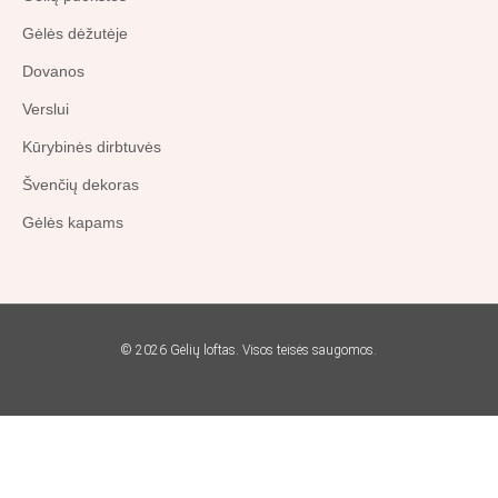
Gėlės dėžutėje
Dovanos
Verslui
Kūrybinės dirbtuvės
Švenčių dekoras
Gėlės kapams
© 2026 Gėlių loftas. Visos teisės saugomos.
Search
...