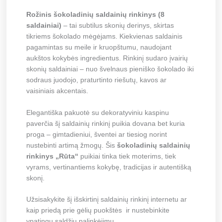
Rožinis šokoladinių saldainių rinkinys (8
saldainiai)
– tai subtilus skonių derinys, skirtas
tikriems šokolado mėgėjams. Kiekvienas saldainis
pagamintas su meile ir kruopštumu, naudojant
aukštos kokybės ingredientus. Rinkinį sudaro įvairių
skonių saldainiai – nuo švelnaus pieniško šokolado iki
sodraus juodojo, praturtinto riešutų, kavos ar
vaisiniais akcentais.
Elegantiška pakuotė su dekoratyviniu kaspinu
paverčia šį saldainių rinkinį puikia dovana bet kuria
proga – gimtadieniui, šventei ar tiesiog norint
nustebinti artimą žmogų. Šis
šokoladinių saldainių
rinkinys „Rūta“
puikiai tinka tiek moterims, tiek
vyrams, vertinantiems kokybę, tradicijas ir autentišką
skonį.
Užsisakykite šį išskirtinį saldainių rinkinį internetu ar
kaip priedą prie gėlių puokštės ir nustebinkite
ypatingu saldžiu palinkėjimu.