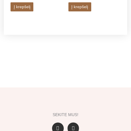
Į krepšelį
Į krepšelį
SEKITE MUS!
F
I