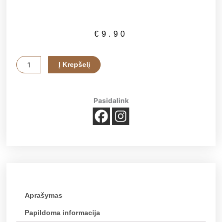
€
9.90
produkto
Į Krepšelį
kiekis:
Rūta
Rožinis
Pasidalink
šokoladinių
saldainių
rinkinys
Aprašymas
Papildoma informacija