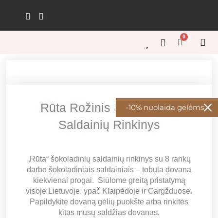
Pereiti
prie
turinio
0
Cart
GĖL
GĖL
KŪRY
ŠVEN
GĖL
Rūta Rožinis Šokoladinių
-10% nuolaida gėlėms
Saldainių Rinkinys
„Rūta“ šokoladinių saldainių rinkinys su 8 rankų
darbo šokoladiniais saldainiais – tobula dovana
kiekvienai progai. Siūlome greitą pristatymą
visoje Lietuvoje, ypač Klaipėdoje ir Gargžduose.
Papildykite dovaną gėlių puokšte arba rinkitės
kitas mūsų saldžias dovanas.