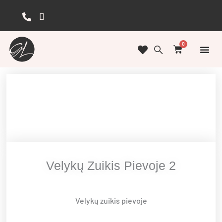
Pereiti
prie
turinio
0
Cart
GĖLIŲ
GĖLĖS
KŪRYBI
ŠVENČI
GĖLĖS 
Velykų Zuikis Pievoje 2
Velykų zuikis pievoje