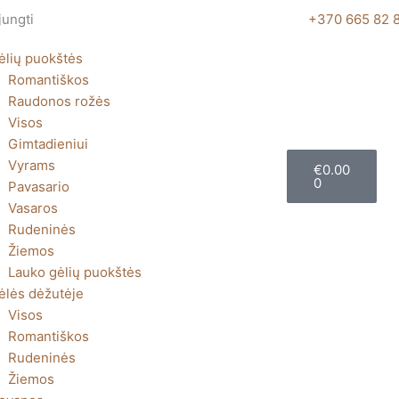
jungti
+370 665 82 
ėlių puokštės
Romantiškos
Raudonos rožės
Visos
Gimtadieniui
Cart
Vyrams
€
0.00
0
Pavasario
Vasaros
Rudeninės
Žiemos
Lauko gėlių puokštės
ėlės dėžutėje
Visos
Romantiškos
Rudeninės
Žiemos