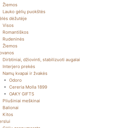
Žiemos
Lauko gėlių puokštės
ėlės dėžutėje
Visos
Romantiškos
Rudeninės
Žiemos
ovanos
Dirbtiniai, džiovinti, stabilizuoti augalai
Interjero prekės
Namų kvapai ir žvakės
Odoro
Cereria Molla 1899
OAKY GIFTS
Pliušiniai meškinai
Balionai
Kitos
erslui