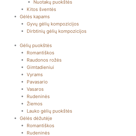
Nuotakų puokštės
Kitos šventės
Gėlės kapams
Gyvų gėlių kompozicijos
Dirbtinių gėlių kompozicijos
Gėlių puokštės
Romantiškos
Raudonos rožės
Gimtadieniui
Vyrams
Pavasario
Vasaros
Rudeninės
Žiemos
Lauko gėlių puokštės
Gėlės dėžutėje
Romantiškos
Rudeninės