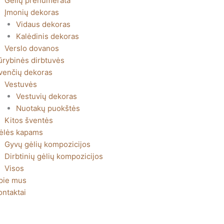
Gėlių prenumerata
Įmonių dekoras
Vidaus dekoras
Kalėdinis dekoras
Verslo dovanos
ūrybinės dirbtuvės
venčių dekoras
Vestuvės
Vestuvių dekoras
Nuotakų puokštės
Kitos šventės
ėlės kapams
Gyvų gėlių kompozicijos
Dirbtinių gėlių kompozicijos
Visos
pie mus
ontaktai