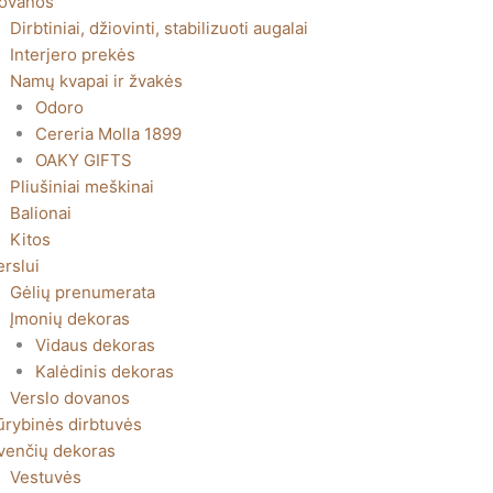
ovanos
Dirbtiniai, džiovinti, stabilizuoti augalai
Interjero prekės
Namų kvapai ir žvakės
Odoro
Cereria Molla 1899
OAKY GIFTS
Pliušiniai meškinai
Balionai
Kitos
erslui
Gėlių prenumerata
Įmonių dekoras
Vidaus dekoras
Kalėdinis dekoras
Verslo dovanos
ūrybinės dirbtuvės
venčių dekoras
Vestuvės