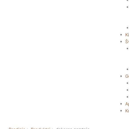
K
Š
G
A
K