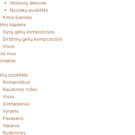
Vestuvių dekoras
Nuotakų puokštės
Kitos šventės
ėlės kapams
Gyvų gėlių kompozicijos
Dirbtinių gėlių kompozicijos
Visos
pie mus
ontaktai
ėlių puokštės
Romantiškos
Raudonos rožės
Visos
Gimtadieniui
Vyrams
Pavasario
Vasaros
Rudeninės