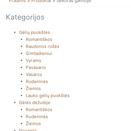
Pradinis
Produktai
dekoras gamtoje
Kategorijos
Gėlių puokštės
Romantiškos
Raudonos rožės
Gimtadieniui
Vyrams
Pavasario
Vasaros
Rudeninės
Žiemos
Lauko gėlių puokštės
Gėlės dėžutėje
Romantiškos
Rudeninės
Žiemos
Dovanos