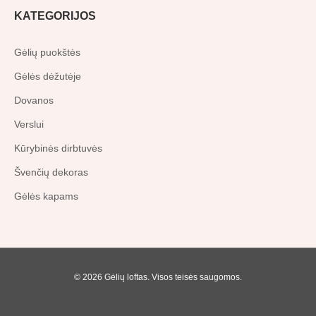
-
m
KATEGORIJOS
f
Gėlių puokštės
Gėlės dėžutėje
Dovanos
Verslui
Kūrybinės dirbtuvės
Švenčių dekoras
Gėlės kapams
© 2026 Gėlių loftas. Visos teisės saugomos.