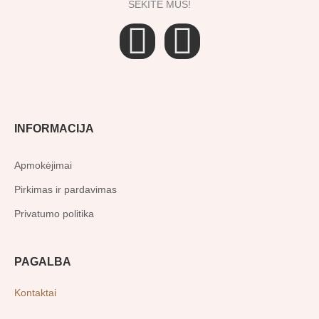
SEKITE MUS!
F
I
a
n
c
s
INFORMACIJA
e
t
Apmokėjimai
b
a
Pirkimas ir pardavimas
o
g
Privatumo politika
o
r
PAGALBA
k
a
Kontaktai