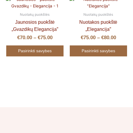
range:
range:
product
product
€70.00
€75.00
has
has
Nuotakų puokštės
Nuotakų puokštės
through
throug
multiple
multiple
Jaunosios puokštė
Nuotakos puokštė
€75.00
€80.00
variants.
variants.
„Gvazdikų Elegancija”
„Elegancija”
The
The
€
70.00
–
€
75.00
€
75.00
–
€
80.00
options
options
may
may
Pasirinkti savybes
Pasirinkti savybes
be
be
chosen
chosen
on
on
the
the
product
product
page
page