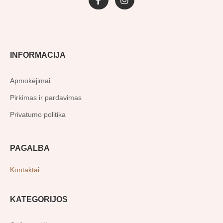
F
I
a
n
c
s
e
t
b
a
o
g
o
r
INFORMACIJA
k
a
-
m
f
Apmokėjimai
Pirkimas ir pardavimas
Privatumo politika
PAGALBA
Kontaktai
KATEGORIJOS