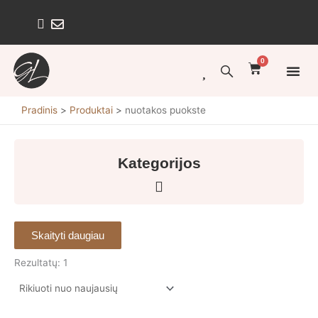
Pereiti
prie
turinio
0
Cart
GĖLI
GĖLĖ
KŪRYBI
ŠVENČ
GĖLĖS
Pradinis
Produktai
nuotakos puokste
Kategorijos
Skaityti daugiau
Rezultatų: 1