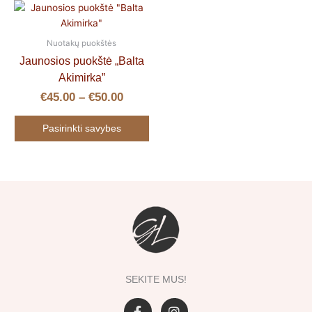
Price
This
range:
product
€45.00
has
Nuotakų puokštės
through
multiple
Jaunosios puokštė „Balta
€50.00
variants.
Akimirka”
The
€
45.00
–
€
50.00
options
may
Pasirinkti savybes
be
chosen
on
the
product
page
SEKITE MUS!