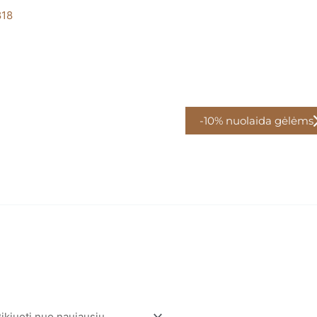
818
-10% nuolaida gėlėms