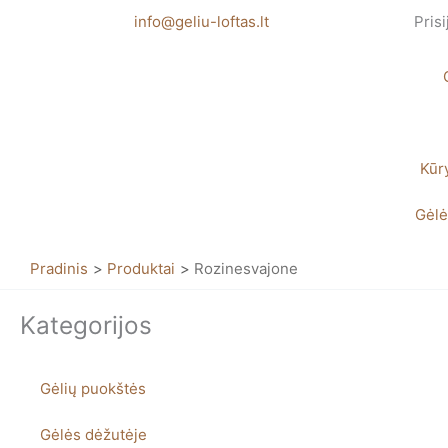
Pereiti
info@geliu-loftas.lt
Prisi
prie
turinio
Kūr
Gėlė
Pradinis
Produktai
Rozinesvajone
Kategorijos
Gėlių puokštės
Gėlės dėžutėje