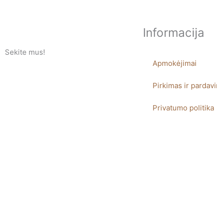
Informacija
Sekite mus!
Apmokėjimai
F
I
Pirkimas ir pardav
a
n
Privatumo politika
c
s
e
t
b
a
o
g