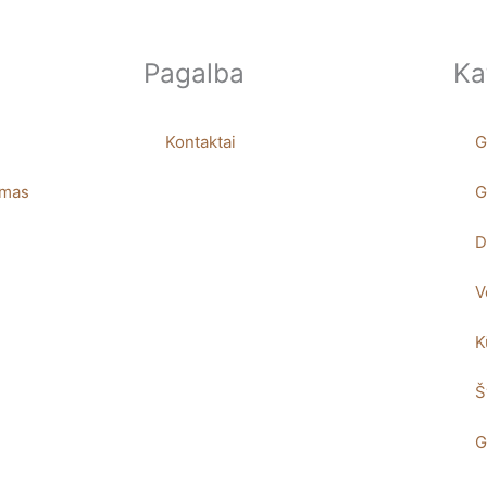
Pagalba
Ka
Kontaktai
G
imas
G
D
V
K
Š
G