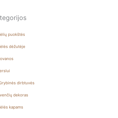
tegorijos
ėlių puokštės
ėlės dėžutėje
ovanos
erslui
ūrybinės dirbtuvės
venčių dekoras
ėlės kapams