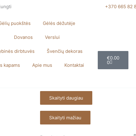
jungti
+370 665 82 
Gėlių puokštės
Gėlės dėžutėje
Dovanos
Verslui
ybinės dirbtuvės
Švenčių dekoras
Cart
€
0.00
0
s kapams
Apie mus
Kontaktai
Skaityti daugiau
Skaityti mažiau