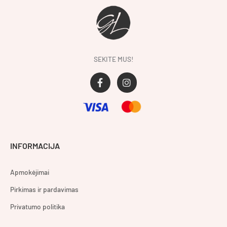
SEKITE MUS!
F
I
a
n
c
s
e
t
b
a
o
g
o
r
INFORMACIJA
k
a
-
m
f
Apmokėjimai
Pirkimas ir pardavimas
Privatumo politika