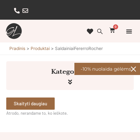
Pereiti
prie
turinio
0
Cart
Pradinis
Produktai
SaldainiaiFererroRocher
Kategorijos
-10% nuolaida gėlėms
Skaityti daugiau
Atrodo, nerandame to, ko ieškote.