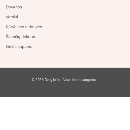
Dovanos
Verslui
Kūrybinės dirbtuvės
Švenčių dekoras
Gėlės kapams
© 2026 Gėlių loftas. Visos teisės saugomos.
Search
...