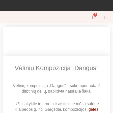
Pereiti
prie
turinio
0
Cart
GĖL
GĖL
KŪRY
ŠVEN
GĖL
Vėlinių Kompozicija „Dangus”
Vėlinių kompozicija „Dangus” – sukomponuota iš
dirbtinių gėlių, papildyta natūralia šaka.
Užsisakykite internetu ir atsiimkite mūsų salone
Klaipėdos g. 7b, Gargždai, kompozicijos,
gėlės