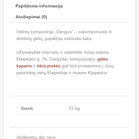
Papildoma informacija
Atsiliepimai (0)
Vėlinių kompozicija „Dangus” – sukomponuota iš
dirbtinių gėlių, papildyta natūralia šaka.
Užsisakykite internetu ir atsiimkite mūsų salone
Klaipėdos g. 7b, Gargždai, kompozicijos,
gėlės
kapams
ir
kitos prekės
gali būti pristatomos į Jūsų
pasirinktą vietą Klaipėdoje ir visame Klaipėdos
Svoris
52 kg
Atsiliepimų dar nėra.