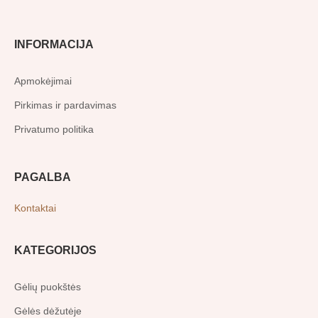
e
t
b
a
o
g
o
r
INFORMACIJA
k
a
-
m
f
Apmokėjimai
Pirkimas ir pardavimas
Privatumo politika
PAGALBA
Kontaktai
KATEGORIJOS
Gėlių puokštės
Gėlės dėžutėje